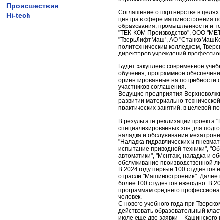
Происшествия
Соглашение о партнерстве в целях
Hi-tech
центра в сфере машиностроения п
образования, промышленности и то
"ТЕК-КОМ Производство", ООО "МЕ
"ТверьЛифтМаш", АО "СтанкоМашКом
политехническим колледжем, Твер
директоров учреждений профессион
Будет закуплено современное учеб
обучения, программное обеспечен
ориентированные на потребности о
участников соглашения.
Ведущие предприятия Верхневолжь
развитии материально-технической
практических занятий, в целевой п
В результате реализации проекта "
специализированных зон для подго
наладка и обслуживание мехатронн
"Наладка гидравлических и пневмат
испытание приводной техники", "О
автоматики", "Монтаж, наладка и о
обслуживание производственной ли
В 2024 году первые 100 студентов 
отрасли "Машиностроение". Далее
более 100 студентов ежегодно. В 
программам среднего профессионал
человек.
С нового учебного года при Тверс
действовать образовательный класт
июле еще две заявки – Кашинского 