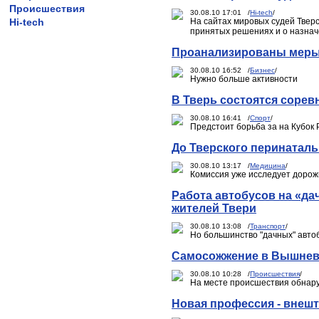
Происшествия
30.08.10 17:01 /
Hi-tech
/
Hi-tech
На сайтах мировых судей Твер
принятых решениях и о назнач
Проанализированы меры
30.08.10 16:52 /
Бизнес
/
Нужно больше активности
В Тверь состоятся сорев
30.08.10 16:41 /
Спорт
/
Предстоит борьба за на Кубок 
До Тверского перинаталь
30.08.10 13:17 /
Медицина
/
Комиссия уже исследует дорож
Работа автобусов на «да
жителей Твери
30.08.10 13:08 /
Транспорт
/
Но большинство "дачных" авто
Самосожжение в Вышнево
30.08.10 10:28 /
Происшествия
/
На месте происшествия обнару
Новая профессия - внеш