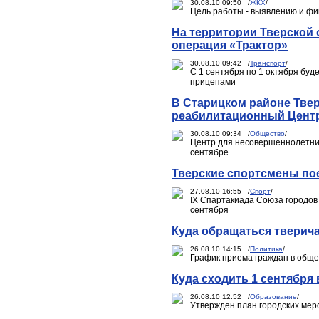
30.08.10 09:50 /
ЖКХ
/
Цель работы - выявлению и фи
На территории Тверской
операция «Трактор»
30.08.10 09:42 /
Транспорт
/
С 1 сентября по 1 октября бу
прицепами
В Старицком районе Тве
реабилитационный Цент
30.08.10 09:34 /
Общество
/
Центр для несовершеннолетних
сентябре
Тверские спортсмены пое
27.08.10 16:55 /
Спорт
/
IX Спартакиада Союза городов 
сентября
Куда обращаться тверич
26.08.10 14:15 /
Политика
/
График приема граждан в общ
Куда сходить 1 сентября 
26.08.10 12:52 /
Образование
/
Утвержден план городских мер