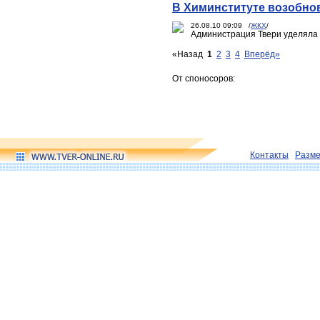
В Химинституте возобно
26.08.10 09:09 /
ЖКХ
/
Администрация Твери уделяла
«Назад
1
2
3
4
Вперёд»
От споносоров:
Контакты
Разм