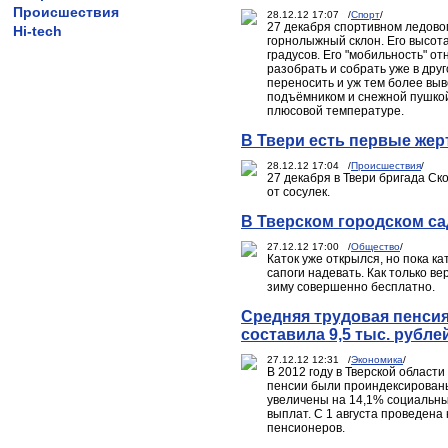
Происшествия
28.12.12 17:07 /
Спорт
/
27 декабря спортивном ледово
Hi-tech
горнолыжный склон. Его высота 
градусов. Его "мобильность" о
разобрать и собрать уже в друг
переносить и уж тем более вы
подъёмником и снежной пушкой
плюсовой температуре.
В Твери есть первые жер
28.12.12 17:04 /
Происшествия
/
27 декабря в Твери бригада С
от сосулек.
В Тверском городском са
27.12.12 17:00 /
Общество
/
Каток уже открылся, но пока к
сапоги надевать. Как только ве
зиму совершенно бесплатно.
Средняя трудовая пенсия
составила 9,5 тыс. рубле
27.12.12 12:31 /
Экономика
/
В 2012 году в Тверской облас
пенсии были проиндексированы 
увеличены на 14,1% социальны
выплат. С 1 августа проведен
пенсионеров.