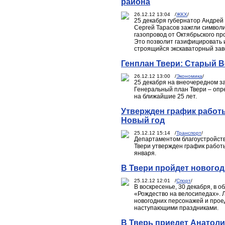
района
26.12.12 13:04 /
ЖКХ
/
25 декабря губернатор Андрей
Сергей Тарасов зажгли символи
газопровод от Октябрьского пр
Это позволит газифицировать 
строящийся экскаваторный зав
Генплан Твери: Старый 
26.12.12 13:00 /
Экономика
/
25 декабря на внеочередном з
Генеральный план Твери – опр
на ближайшие 25 лет.
Утвержден график работ
Новый год
25.12.12 15:14 /
Транспорт
/
Департаментом благоустройств
Твери утвержден график работы
января.
В Твери пройдет нового
25.12.12 12:01 /
Спорт
/
В воскресенье, 30 декабря, в 
«Рождество на велосипедах». 
новогодних персонажей и проед
наступающими праздниками.
В Тверь приедет Анатол