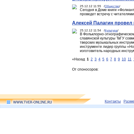
25.12.12 11:55 /
Общество
/
Сегодня в Доме книги «Фолиант
проведет встречу с читателями
Алексей Палагин провел 
25.12.12 11:54 /
Культура
/
В Фольклорно-этнографическом
славянской культуры ТвГУ сов
тверских музыкальных инструме
инструменте лидер группы «Но
изготовитель народных инстру
«Назад
1
2
3
4
5
6
7
8
9
10
11
От споносоров:
Контакты
Разм