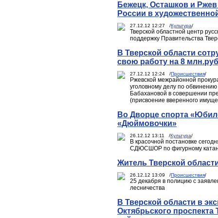
Бежецк, Осташков и Ржев
России в художественной
27.12.12 12:27 /
Культура
/
Тверской областной центр русс
поддержку Правительства Твер
В Тверской области сотр
свою работу на 8 млн.ру
27.12.12 12:24 /
Происшествия
/
Ржевской межрайонной прокур
уголовному делу по обвинению
Бабахановой в совершении прес
(присвоение вверенного имущес
Во Дворце спорта «Юбил
«Дюймовочки»
26.12.12 13:11 /
Культура
/
В красочной постановке сегодн
СДЮСШОР по фигурному ката
Житель Тверской области
26.12.12 13:09 /
Происшествия
/
25 декабря в полицию с заявле
лесничества
В Тверской области в эк
Октябрьского проспекта 