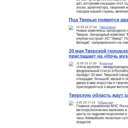
дат, которыми насыщен этот го
эпохи, архитектора, творения 
городов нашей страны, включа
Под Тверью появятся дв
12.05.23 17:34 /
Экономика
/
Новые комплексы загородного 
Тверью. Загородный комплекс "
клубом построит АО "Энкор". 
Виладж", направленного на се
20 мая Тверской городс
приглашает на «Ночь муз
11.05.23 17:20 /
Культура
/
«Ночь музеев» - международна
федеральный статус в Российск
пройдет 20 мая. Тверской гор
площадки: большой, малый и ле
двери в мир искусства и творч
присоединиться к акции жителе
Тверскую область ждут з
4.05.23 17:14 /
Общество
/
Главное управление МЧС Росси
метеорологических явлениях и 
центр по гидрометеорологии и
часы ближайшие несколько суто
градусов.