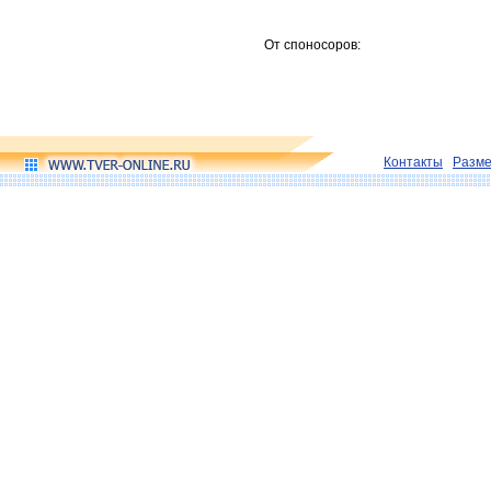
От споносоров:
Контакты
Разм