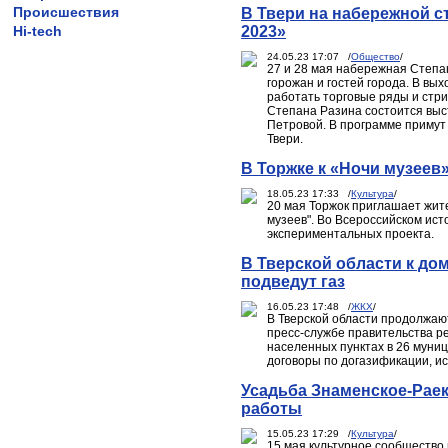
Происшествия
В Твери на набережной с
Hi-tech
2023»
24.05.23 17:07 /
Общество
/
27 и 28 мая набережная Степа
горожан и гостей города. В вых
работать торговые ряды и стрит
Степана Разина состоится выс
Петровой. В программе примут
Твери.
В Торжке к «Ночи музеев
18.05.23 17:33 /
Культура
/
20 мая Торжок приглашает жите
музеев". Во Всероссийском ис
экспериментальных проекта.
В Тверской области к до
подведут газ
16.05.23 17:48 /
ЖКХ
/
В Тверской области продолжаю
пресс-службе правительства ре
населенных пунктах в 26 муни
договоры по догазификации, ис
Усадьба Знаменское-Раек
работы
15.05.23 17:29 /
Культура
/
15 мая культурное сообщество