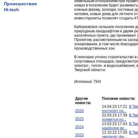
земельным отношениям при правите
Происшествия
новых в поселении будет развиват
Hi-tech
оленью ферму, зоопарк, гостевые д
человек, новые дома для летнего 
инвестпроекты позволят создать 47
Каблуковское сельское поселение 
природным ландшафтом и двумя рек
населённых пункта, где проживают 
Проектом, рассмотренным на засед
зонирования, в том числе благода
производственных зон.
В генплане учтено строительство в
спортивных площадок, предусмотре
электро-, тепло- и водоснабжения,
Тверской области.
Источник: ТИА
Другие
Похожие новости:
новости:
14.04.23 17:21
В Тв
2026
построят па...
22.03.23 17:39
В Тв
2025
появятся но...
13.03.23 17:43
В Тв
2024
наиболее во...
12.10.22 17:26
В Тв
2023
увеличат фи...