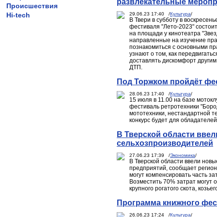
развлекательные меропр
Происшествия
Hi-tech
29.06.23 17:40 /
Культура
/
В Твери в субботу в воскресен
фестиваля "Лето-2023" состоит
на площади у кинотеатра "Зве
направленные на изучение пра
познакомиться с основными пр
узнают о том, как передвигатьс
доставлять дискомфорт другим
ДТП.
Под Торжком пройдёт фе
28.06.23 17:40 /
Культура
/
15 июля в 11.00 на базе моток
фестиваль ретротехники "Боро
мототехники, нестандартной те
конкурс будет для обладателей
В Тверской области вве
сельхозпроизводителей
27.06.23 17:39 /
Экономика
/
В Тверской области ввели нов
предприятий, сообщает регион
могут компенсировать часть з
Возместить 70% затрат могут 
крупного рогатого скота, козьег
Программа книжного фес
26.06.23 17:24 /
Культура
/