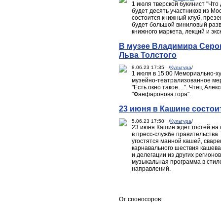
1 июля тверской букинист "Что
будет десять участников из Мо
состоится книжный клуб, презен
будет большой виниловый разв
книжного маркета, лекций и экс
В музее Владимира Серо
Льва Толстого
8.06.23 17:35 /
Культура
/
1 июля в 15:00 Мемориально-
музейно-театрализованное мер
"Есть окно такое…". Чтец Алек
"Фанфаронова гора".
23 июня в Кашине состо
5.06.23 17:50 /
Культура
/
23 июня Кашин ждёт гостей на
в пресс-службе правительства 
угостятся манной кашей, свар
карнавального шествия кашевар
и делегации из других регионов
музыкальная программа в стиле
направлений.
От споносоров: