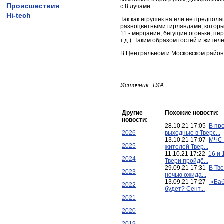
Происшествия
с 8 лучами.
Hi-tech
Так как игрушек на ели не предпол
разноцветными гирляндами, которы
11 - мерцание, бегущие огоньки, пе
т.д.). Таким образом гостей и жите
В Центральном и Московском район
Источник: ТИА
Другие
Похожие новости:
новости:
28.10.21 17:05
В пр
2026
выходные в Тверс...
13.10.21 17:07
МЧС 
2025
жителей Твер...
11.10.21 17:22
16 и 
2024
Твери пройдё...
29.09.21 17:31
В Тв
2023
ночью ожида...
13.09.21 17:27
«Баб
2022
будет? Сент...
2021
2020