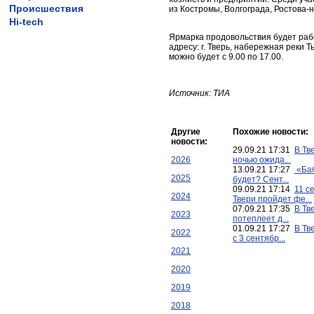
Происшествия
из Костромы, Волгограда, Ростова-н
Hi-tech
Ярмарка продовольствия будет раб
адресу: г. Тверь, набережная реки 
можно будет с 9.00 по 17.00.
Источник: ТИА
Другие
Похожие новости:
новости:
29.09.21 17:31
В Тв
2026
ночью ожида...
13.09.21 17:27
«Баб
2025
будет? Сент...
09.09.21 17:14
11 с
2024
Твери пройдет фе...
07.09.21 17:35
В Тв
2023
потеплеет д...
01.09.21 17:27
В Тв
2022
с 3 сентябр...
2021
2020
2019
2018