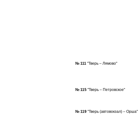
№ 111
"Тверь – Лямово"
№ 115
"Тверь – Петровское"
№ 119
"Тверь (автовокзал) – Орша"