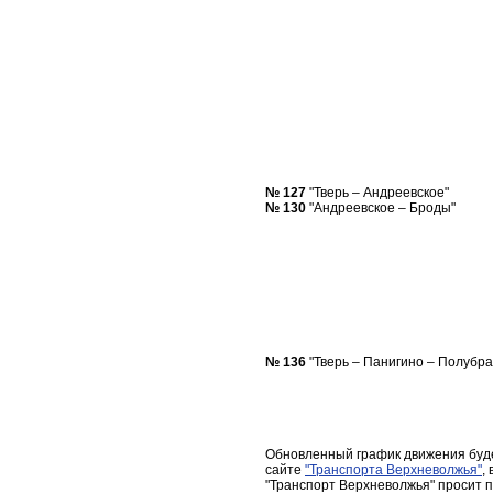
№ 127
"Тверь – Андреевское"
№ 130
"Андреевское – Броды"
№ 136
"Тверь – Панигино – Полубра
Обновленный график движения буд
сайте
"Транспорта Верхневолжья"
,
"Транспорт Верхневолжья" просит 