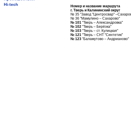
Hi-tech
Номер и название маршрута
г. Тверь и Калининский округ
№ 35 "Завод "Центросвар" –Сахаро
№ 36 "Мамулино – Сахарово"
№ 101
"Тверь – Александровка"
№ 102
"Тверь – Берёзка"
№ 103
"Тверь – ст. Кулицкая"
№ 121
"Тверь – СНТ "Синтетик"
№ 123
"Баламутово – Андрианово"