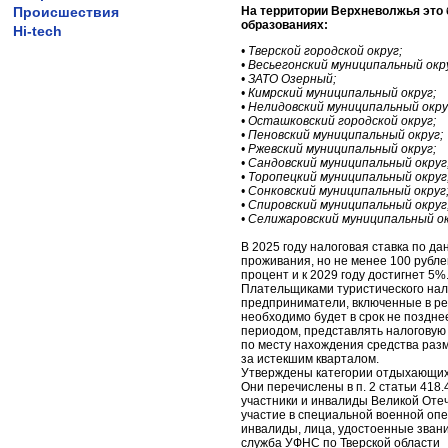
Происшествия
На территории Верхневолжья это
образованиях:
Hi-tech
• Тверской городской округ;
• Весьегонский муниципальный окр
• ЗАТО Озерный;
• Кимрский муниципальный округ;
• Нелидовский муниципальный окру
• Осташковский городской округ;
• Пеновский муниципальный округ;
• Ржевский муниципальный округ;
• Сандовский муниципальный округ
• Торопецкий муниципальный округ
• Сонковский муниципальный округ
• Спировский муниципальный округ
• Селижаровский муниципальный ок
В 2025 году налоговая ставка по д
проживания, но не менее 100 рубле
процент и к 2029 году достигнет 5%
Плательщиками туристического нал
предприниматели, включенные в р
необходимо будет в срок не поздне
периодом, представлять налоговую
по месту нахождения средства разм
за истекшим кварталом.
Утверждены категории отдыхающих,
Они перечислены в п. 2 статьи 418.
участники и инвалиды Великой Оте
участие в специальной военной опер
инвалиды, лица, удостоенные звани
служба УФНС по Тверской области