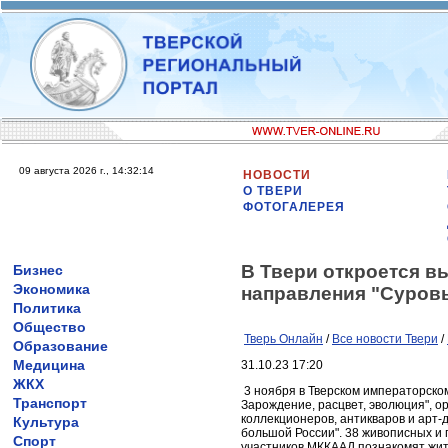
09 августа 2026 г., 14:32:14
НОВОСТИ
О ТВЕРИ
ФОТОГАЛЕРЕЯ
В Твери откроется в
Бизнес
Экономика
направления "Суров
Политика
Общество
Тверь Онлайн
/
Все новости Твери
/
Образование
Медицина
31.10.23 17:20
ЖКХ
3 ноября в Тверском императорском
Транспорт
Зарождение, расцвет, эволюция",
коллекционеров, антикваров и арт-
Культура
большой России". 38 живописных и 
Спорт
участников МККААД познакомят жите