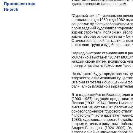
Происшествия
художественным направлением.
Hi-tech
"Суровый стиль" - уникальное явле
несколько лет, с 1950-х до 1962 го
соцреализму с его изображением п
произведений художников "сурового
жизни: строители, полярники, геол
жизнь. Вторая основная тема – Окт
Отечественная войны; картины пов
о тяжелом труде и судьбе простого 
Период быстрого становления и рас
юбилейной выставки "30 лет МОСХ" 
каждый своим путем, появилось жив
принято называть искусством "шест
На выставке будут представлены ху
творчество ознаменовало существен
Все они тяготели к обобщённым фо
отличались плакатной выразитель
Это выдающийся пейзажист, один из
(1903–1987), ведущие представите
Попков (1932–1974), Павел Никонов 
выставки "30 лет МОСХ", раскритик
основоположников "сурового стиля"
"Плотогоны" часто называют маниф
1988), художника непростой судьб
острым и точным рисунком, любовью
Андрея Васнецова (1924–2009), Гел
автора одной из ключевых работ "Т