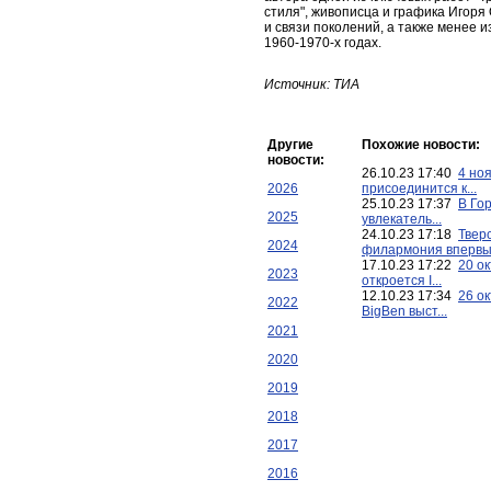
стиля", живописца и графика Игоря
и связи поколений, а также менее 
1960-1970-х годах.
Источник: ТИА
Другие
Похожие новости:
новости:
26.10.23 17:40
4 но
2026
присоединится к...
25.10.23 17:37
В Го
2025
увлекатель...
24.10.23 17:18
Твер
2024
филармония впервые
17.10.23 17:22
20 ок
2023
откроется I...
12.10.23 17:34
26 ок
2022
BigBen выст...
2021
2020
2019
2018
2017
2016