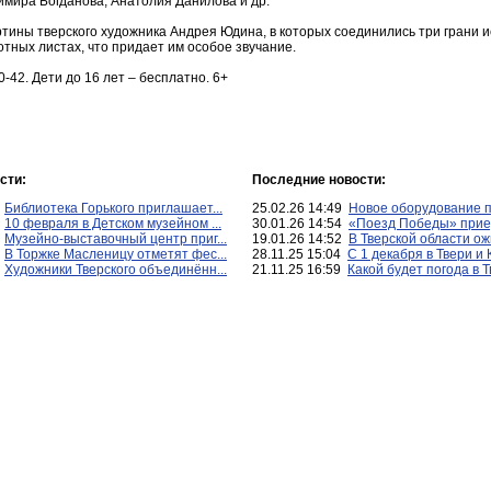
мира Богданова, Анатолия Данилова и др.
ины тверского художника Андрея Юдина, в которых соединились три грани иск
тных листах, что придает им особое звучание.
0-42. Дети до 16 лет – бесплатно. 6+
сти:
Последние новости:
0
Библиотека Горького приглашает...
25.02.26 14:49
Новое оборудование по
9
10 февраля в Детском музейном ...
30.01.26 14:54
«Поезд Победы» приед
5
Музейно-выставочный центр приг...
19.01.26 14:52
В Тверской области ожи
5
В Торжке Масленицу отметят фес...
28.11.25 15:04
С 1 декабря в Твери и 
7
Художники Тверского объединённ...
21.11.25 16:59
Какой будет погода в Тв