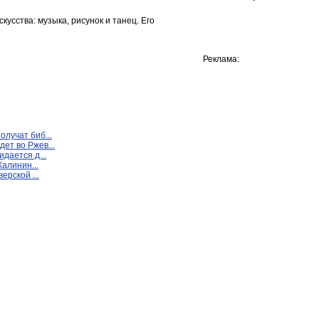
усства: музыка, рисунок и танец. Его
Реклама:
лучат биб...
ет во Ржев...
дается д...
Калинин...
ерской ...