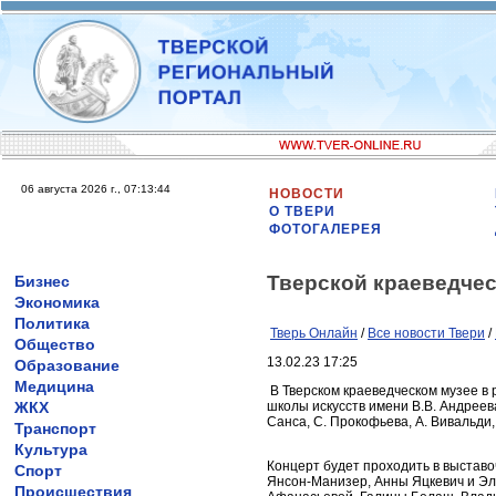
06 августа 2026 г., 07:13:44
НОВОСТИ
О ТВЕРИ
ФОТОГАЛЕРЕЯ
Тверской краеведчес
Бизнес
Экономика
Политика
Тверь Онлайн
/
Все новости Твери
/
Общество
13.02.23 17:25
Образование
Медицина
В Тверском краеведческом музее в 
ЖКХ
школы искусств имени В.В. Андреев
Санса, С. Прокофьева, А. Вивальди,
Транспорт
Культура
Концерт будет проходить в выстав
Спорт
Янсон-Манизер, Анны Яцкевич и Эл
Происшествия