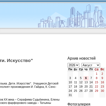
Архив новостей
ти. Искусство"
Пн
Ср
Пт
Вс
Вт
Чт
Сб
1
2
3
4
5
6
7
8
9
10
11
12
13
14
15
16
узыка. Дети. Искусство". Учащиеся Детской
17
18
19
20
21
22
23
полнят произведения И. Гайдна, К. Сенс-
24
25
26
27
28
29
30
31
ров XX века – Серафима Судьбинина, Елены
ского фарфорового завода – Татьяны
Фотогалерея