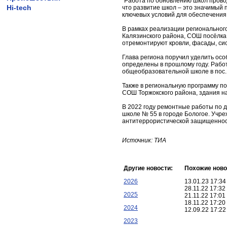
"Работа по обновлению школ провод
Hi-tech
что развитие школ – это значимый
ключевых условий для обеспечения 
В рамках реализации региональног
Калязинского района, СОШ посёлка
отремонтируют кровли, фасады, сис
Глава региона поручил уделить ос
определены в прошлому году. Работ
общеобразовательной школе в пос.
Также в региональную программу п
СОШ Торжокского района, здания 
В 2022 году ремонтные работы по 
школе № 55 в городе Бологое. Уч
антитеррористической защищеннос
Источник: ТИА
Другие новости:
Похожие ново
2026
13.01.23 17:3
28.11.22 17:3
2025
21.11.22 17:0
18.11.22 17:2
2024
12.09.22 17:2
2023