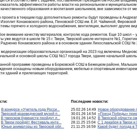
ится в соответствии с задачей, поставленной Президентом России Владимир
 показатель эффективности работы власти на региональном и муниципальном
качественного образования и воспитания школьников, вне зависимости от ме
о проекта в текущем году дополнительно ремонты будут проведены в Андре
 Изоплит Конаковского района, Пеновской СОШ им. Е.И. Чайкиной, Фировско
темы горячего и холодного водоснабжения, вентиляции, выполнят другие вид
обое внимание качеству материалов, контролю хода ремонтов. Еще 10 школ –
ы уже ведутся в школе № 15 г. Твери, Тверской школе-интернате №1, Горюти
 Радченко Конаковского района и в основном здании Лихославльской СОШ № 
о модернизации образовательных организаций на 2023 год включены Меднов
начальной и основной школы СОШ №17 города Твери, здание начальной школ
данной программе проведены в Борковской СОШ в Бежецком районе, Малыше
реждения оснащены новым оборудованием, мебелью и спортивным инвентар
ти зданий и прилегающих территорий.
сти:
Последние новости:
4
В конкурсе «Учитель года Росси...
25.02.26 14:49
Новое оборудование п
2
Тверской краеведческий музей п...
30.01.26 14:54
«Поезд Победы» приед
1
В тверском букинисте пройдут л...
19.01.26 14:52
В Тверской области ож
0
В Твери пройдёт Фестиваль инте...
28.11.25 15:04
С 1 декабря в Твери и 
2
Юные аниматоры из Тверской обл...
21.11.25 16:59
Какой будет погода в Т