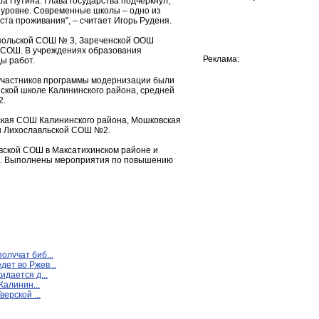
а Путина. Глава государства подчеркнул,
 уровне. Современные школы – одно из
ста проживания", – считает Игорь Руденя.
апольской СОШ № 3, Зареченской ООШ
й СОШ. В учреждениях образования
Реклама:
ы работ.
 участников программы модернизации были
нской школе Калининского района, средней
2.
ская СОШ Калининского района, Мошковская
ы Лихославльской СОШ №2.
вской СОШ в Максатихинском районе и
ем. Выполнены мероприятия по повышению
олучат биб...
ет во Ржев...
идается д...
Калинин...
верской ...