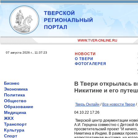
07 августа 2026 г., 11:37:23
НОВОСТИ
О ТВЕРИ
ФОТОГАЛЕРЕЯ
В Твери открылась в
Бизнес
Экономика
Никитине и его путе
Политика
Общество
Тверь Онлайн
/
Все новости Твери
/
Образование
Медицина
04.10.22 17:26
ЖКХ
Тверской центр документации нове
Транспорт
А.И. Герцена совместно с Детской
просветительский проект "И ничег
Культура
Никитина в Индию. В рамках проект
Спорт
иллюстративная выставка, на кото