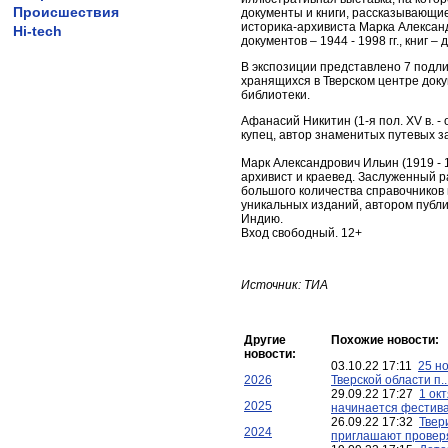
Происшествия
документы и книги, рассказывающие
историка-архивиста Марка Алексан
Hi-tech
документов – 1944 - 1998 гг., книг – д
В экспозиции представлено 7 подли
хранящихся в Тверском центре док
библиотеки.
Афанасий Никитин (1-я пол. XV в. - о
купец, автор знаменитых путевых з
Марк Александрович Ильин (1919 - 1
архивист и краевед. Заслуженный 
большого количества справочников 
уникальных изданий, автором публ
Индию.
Вход свободный. 12+
Источник: ТИА
Другие
Похожие новости:
новости:
03.10.22 17:11
25 н
2026
Тверской области п..
29.09.22 17:27
1 ок
2025
начинается фестивал
26.09.22 17:32
Твер
2024
приглашают проверят