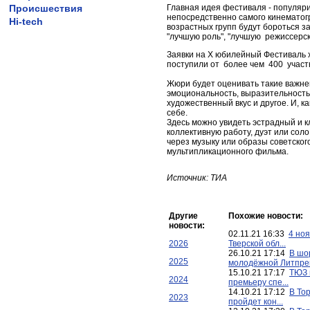
Происшествия
Главная идея фестиваля - популяри
непосредственно самого кинематогр
Hi-tech
возрастных групп будут бороться за 
"лучшую роль", "лучшую режиссерск
Заявки на X юбилейный Фестиваль х
поступили от более чем 400 участн
Жюри будет оценивать такие важней
эмоциональность, выразительность,
художественный вкус и другое. И, ка
себе.
Здесь можно увидеть эстрадный и к
коллективную работу, дуэт или соло
через музыку или образы советског
мультипликационного фильма.
Источник: ТИА
Другие
Похожие новости:
новости:
02.11.21 16:33
4 ноя
2026
Тверской обл...
26.10.21 17:14
В шо
2025
молодёжной Литпрем
15.10.21 17:17
ТЮЗ 
2024
премьеру спе...
14.10.21 17:12
В То
2023
пройдет кон...