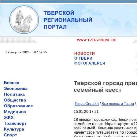
07 августа 2026 г., 07:37:25
НОВОСТИ
О ТВЕРИ
ФОТОГАЛЕРЕЯ
Тверской горсад при
Бизнес
Экономика
семейный квест
Политика
Общество
Тверь Онлайн
/
Все новости Твери
/
Образование
Медицина
15.01.20 17:21
ЖКХ
18 января Городской сад Твери пр
Транспорт
семейном квесте. Игра стартует в 1
всей семьёй. Команда участников п
Культура
начнет свое путешествие по Городс
Спорт
Квест включает в себя десять оста