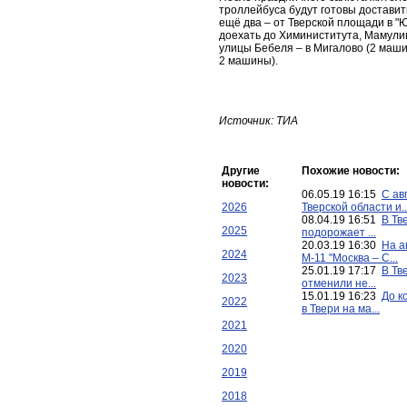
троллейбуса будут готовы доставит
ещё два – от Тверской площади в "
доехать до Химиниститута, Мамулино
улицы Бебеля – в Мигалово (2 маши
2 машины).
Источник: ТИА
Другие
Похожие новости:
новости:
06.05.19 16:15
С ав
2026
Тверской области и..
08.04.19 16:51
В Тв
2025
подорожает ...
20.03.19 16:30
На а
2024
М-11 "Москва – С...
25.01.19 17:17
В Тв
2023
отменили не...
15.01.19 16:23
До к
2022
в Твери на ма...
2021
2020
2019
2018