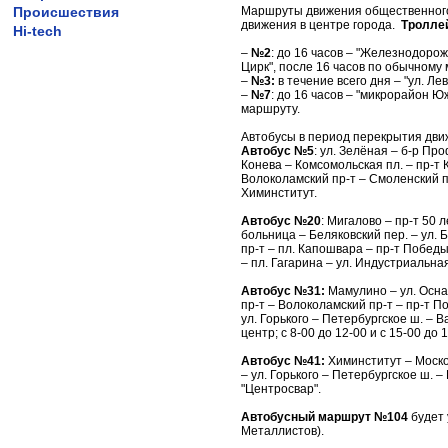
Происшествия
Маршруты движения общественного
движения в центре города.
Тролле
Hi-tech
–
№2
: до 16 часов – "Железнодоро
Цирк", после 16 часов по обычному
–
№3:
в течение всего дня – "ул. Л
–
№7
: до 16 часов – "микрорайон 
маршруту.
Автобусы в период перекрытия дви
Автобус №5
: ул. Зелёная – б-р Пр
Конева – Комсомольская пл. – пр-т 
Волоколамский пр-т – Смоленский пе
Химинститут.
Автобус №20
: Мигалово – пр-т 50 
больница – Беляковский пер. – ул. Б
пр-т – пл. Капошвара – пр-т Победы
– пл. Гагарина – ул. Индустриальна
Автобус №31:
Мамулино – ул. Осна
пр-т – Волоколамский пр-т – пр-т П
ул. Горького – Петербургское ш. –
центр; с 8-00 до 12-00 и с 15-00 до
Автобус №41:
Химинститут – Москов
– ул. Горького – Петербургское ш. –
"Центросвар".
Автобусный маршрут №104
будет 
Металлистов).