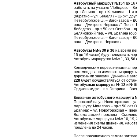
Автобусный маршрут №154
до 16 
работать на участке "Лебедево – Во
пр-т Ленина – пр-т Калинина – 1-я 
(обратно – ул. Бебеля) – Цирк", дру
Петербургское ш. – Вагонзавод – ДС
рога – Дмитрово-Черкассы". После 
Лебедево – пр-т 50 лет Октября – п
Беляковский пер. – ул. Брагина (об
Петербургское ш. – Вагонзавод – ДС
рога – Дмитрово -Черкассы
Автобусы №№ 30 и 36
на время пер
15 до 16 часов) будут следовать че
Автобусы маршрутов №№ 1, 33, 56 
Коммерческим перевозчикам на пе
рекомендовано изменить маршруты
дорожными знаками. Движение авт
228
будет осуществляться от остано
Автобус
ные маршруты № 12 и № 5
Орджоникидзе – пл. Гагарина – Вост
Движение
автобусного маршрута 
Перовской на ул. Новоторжская – ул
маршруту: Мигалово – пр-т 50 лет О
Брагина) – ул. Новоторжская – Тве
Волоколамский проспект – Смоленс
Автобусные маршруты №№ 10, 19, 27
изменения схемы движения. Работа
продлена до 24 часов.
После праздничного салюта жителей