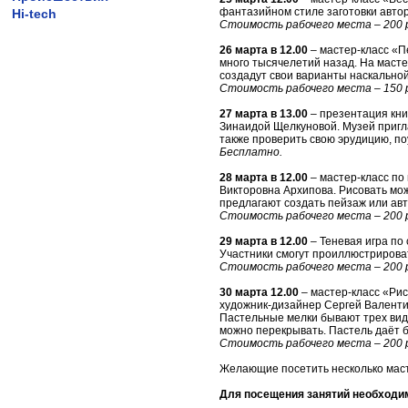
фантазийном стиле заготовки автор
Hi-tech
Стоимость рабочего места – 200 
26 марта в 12.00
– мастер-класс «
много тысячелетий назад. На масте
создадут свои варианты наскально
Стоимость рабочего места – 150 
27 марта в 13.00
– презентация кни
Зинаидой Щелкуновой. Музей пригла
также проверить свою эрудицию, по
Бесплатно.
28 марта в 12.00
– мастер-класс по
Викторовна Архипова. Рисовать мож
предлагают создать пейзаж или авт
Стоимость рабочего места – 200 
29 марта в 12.00
– Теневая игра по 
Участники смогут проиллюстрироват
Стоимость рабочего места – 200 
30 марта 12.00
– мастер-класс «Ри
художник-дизайнер Сергей Валенти
Пастельные мелки бывают трех видо
можно перекрывать. Пастель даёт 
Стоимость рабочего места – 200 
Желающие посетить несколько маст
Для посещения занятий необходим