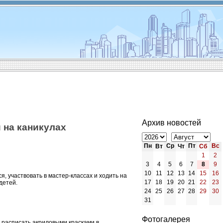
Архив новостей
 на каникулах
Пн
Ср
Пт
Вс
Вт
Чт
Сб
1
2
3
4
5
6
7
8
9
10
11
12
13
14
15
16
я, участвовать в мастер-классах и ходить на
17
18
19
20
21
22
23
 детей.
24
25
26
27
28
29
30
31
Фотогалерея
 расписать акриловыми красками в