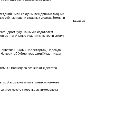
зведений были созданы пещерными людьми
ые учёные нашли в разных уголках Земли, и
Реклама:
лександром Кукушкиным и издателем
ен детям. А юные участники встречи смогут
 «Соцветие» ТОДК «Пролетарка», Надежда
 Не верите? Убедитесь сами! Участникам
иями Ю. Васнецова все знают с детства.
тели. В этом юным посетителям поможет
ся и ее можно стереть ластиком, цвета