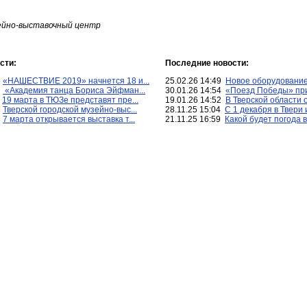
зейно-выставочный центр
сти:
Последние новости:
9
«НАШЕСТВИЕ 2019» начнется 18 и...
25.02.26 14:49
Новое оборудование 
4
«Академия танца Бориса Эйфман...
30.01.26 14:54
«Поезд Победы» при
6
19 марта в ТЮЗе представят пре...
19.01.26 14:52
В Тверской области о
1
Тверской городской музейно-выс...
28.11.25 15:04
С 1 декабря в Твери 
4
7 марта открывается выставка т...
21.11.25 16:59
Какой будет погода в 