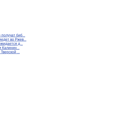
получат биб...
едет во Ржев...
жидается д...
и Калинин...
Тверской ...