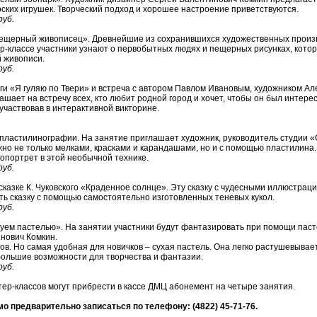
ских игрушек. Творческий подход и хорошее настроение приветствуются.
руб.
Пещерный живописец». Древнейшие из сохранившихся художественных прои
р-классе участники узнают о первобытных людях и пещерных рисунках, котор
й живописи.
руб.
ги «Я гуляю по Твери» и встреча с автором Павлом Ивановым, художником А
шает на встречу всех, кто любит родной город и хочет, чтобы он был интерес
участвовав в интерактивной викторине.
 пластилинографии. На занятие приглашает художник, руководитель студии
но не только мелками, красками и карандашами, но и с помощью пластилина.
опортрет в этой необычной технике.
руб.
сказке К. Чуковского «Краденное солнце». Эту сказку с чудесными иллюстрац
ь сказку с помощью самостоятельно изготовленных теневых кукол.
руб.
суем пастелью». На занятии участники будут фантазировать при помощи пас
нович Комкин.
в. Но самая удобная для новичков – сухая пастель. Она легко растушевывает
большие возможности для творчества и фантазии.
руб.
ер-классов могут прибрести в кассе ДМЦ абонемент на четыре занятия.
о предварительно записаться по телефону: (4822) 45-71-76.