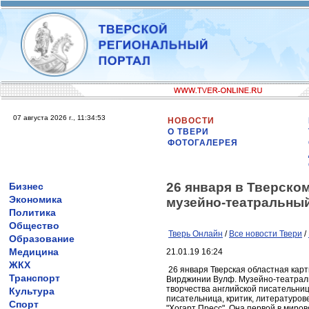
07 августа 2026 г., 11:34:53
НОВОСТИ
О ТВЕРИ
ФОТОГАЛЕРЕЯ
26 января в Тверско
Бизнес
Экономика
музейно-театральны
Политика
Общество
Тверь Онлайн
/
Все новости Твери
/
Образование
Медицина
21.01.19 16:24
ЖКХ
26 января Тверская областная кар
Транспорт
Вирджинии Вулф. Музейно-театраль
творчества английской писательни
Культура
писательница, критик, литературов
Спорт
"Хогарт Пресс". Она первой в миро