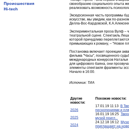
Происшествия
своеобразию социального опыта же
реализовать возможность психолог
Hi-tech
Экскурсионная часть программы бу
искусстве, мы увидим, как по-разно
Делла-Вос-Кардовской, К.А.Алексе
Экспериментальная проза Вулф – ча
театральной сцене. Спектакль Леш
которой причудливо переплетаются 
примыкающих к роману, – "Новое пла
Постановка включает проекции аква
фильма "Часы", посвященного судь
международных конкурсов Наталья
для цифрового баяна, они прозвуча
элементы спектакля фрагменты эсс
Начало в 16:00.
Источник: ТИА
Другие
Похожие новости:
новости:
17.01.19 11:13
В Тве
2026
песнопениями и пляс
16.01.19 16:25
Твер
2025
музей пригл...
24.12.18 16:12
Музе
2024
приглашают на ново.