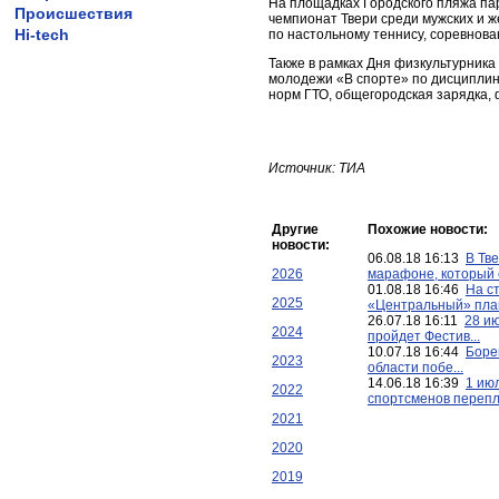
На площадках Городского пляжа пар
Происшествия
чемпионат Твери среди мужских и ж
Hi-tech
по настольному теннису, соревнова
Также в рамках Дня физкультурник
молодежи «В спорте» по дисциплина
норм ГТО, общегородская зарядка, 
Источник: ТИА
Другие
Похожие новости:
новости:
06.08.18 16:13
В Тв
2026
марафоне, который с
01.08.18 16:46
На с
2025
«Центральный» план
26.07.18 16:11
28 ию
2024
пройдет Фестив...
10.07.18 16:44
Боре
2023
области побе...
14.06.18 16:39
1 ию
2022
спортсменов перепл
2021
2020
2019