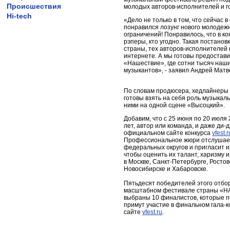
Происшествия
молодых авторов-исполнителей и г
Hi-tech
«Дело не только в том, что сейчас 
понравился лозунг нового молодежн
ограничений! Понравилось, что в ко
рэперы, кто угодно. Такая постано
страны, тех авторов-исполнителей 
интернете. А мы готовы предостави
«Нашествие», где сотни тысяч наши
музыкантов», - заявил Андрей Матв
По словам продюсера, хедлайнеры 
готовы взять на себя роль музыкал
ними на одной сцене «Высоцкий».
Добавим, что с 25 июня по 20 июля 
лет, автор или команда, и даже ди-
официальном сайте конкурса
vfest.r
Профессиональное жюри отслушает 
федеральных округов и пригласит их
чтобы оценить их талант, харизму и
в Москве, Санкт-Петербурге, Росто
Новосибирске и Хабаровске.
Пятьдесят победителей этого отбо
масштабном фестивале страны «НА
выбраны 10 финалистов, которые п
примут участие в финальном гала-к
сайте
vfest.ru
.