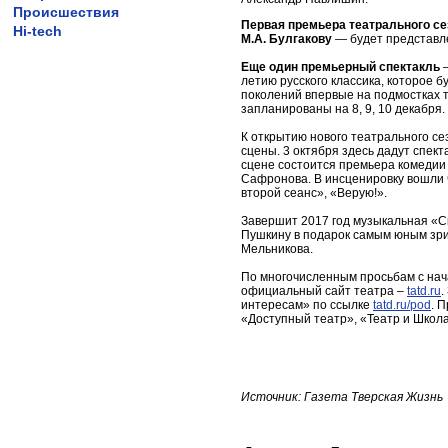
Происшествия
Первая премьера театрального с
Hi-tech
М.А. Булгакову
— будет представле
Еще один премьерный спектакль
летию русского классика, которое б
поколений впервые на подмостках 
запланированы на 8, 9, 10 декабря.
К открытию нового театрального с
сцены. 3 октября здесь дадут спек
сцене состоится премьера комедии
Сафронова. В инсценировку вошли 
второй сеанс», «Верую!».
Завершит 2017 год музыкальная «Ск
Пушкину в подарок самым юным зри
Мельникова.
По многочисленным просьбам с нач
официальный сайт театра –
tatd.ru
.
интересам» по ссылке
tatd.ru/pod
. 
«Доступный театр», «Театр и Школ
Источник: Газета Тверская Жизнь