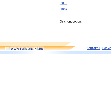
2010
2009
От споносоров:
Контакты
Разм