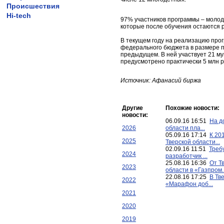
Происшествия
Hi-tech
97% участников программы – молод
которые после обучения остаются 
В текущем году на реализацию про
федерального бюджета в размере по
предыдущем. В ней участвует 21 му
предусмотрено практически 5 млн р
Источник: Афанасий биржа
Другие
Похожие новости:
новости:
06.09.16 16:51
На д
2026
области пла...
05.09.16 17:14
К 201
2025
Тверской области...
02.09.16 11:51
Треб
2024
разработчик ...
25.08.16 16:36
От Т
2023
области в «Газпром..
22.08.16 17:25
В Тв
2022
«Марафон доб...
2021
2020
2019