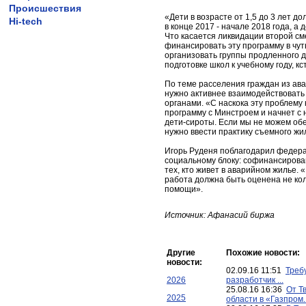
Происшествия
«Дети в возрасте от 1,5 до 3 лет 
Hi-tech
в конце 2017 - начале 2018 года, а д
Что касается ликвидации второй см
финансировать эту программу в чу
организовать группы продленного д
подготовке школ к учебному году, кс
По теме расселения граждан из ава
нужно активнее взаимодействовать
органами. «С наскока эту проблему 
программу с Минстроем и начнет с
дети-сироты. Если мы не можем обес
нужно ввести практику съемного жил
Игорь Руденя поблагодарил федер
социальному блоку: софинансирован
тех, кто живет в аварийном жилье
работа должна быть оценена не кол
помощи».
Источник: Афанасий биржа
Другие
Похожие новости:
новости:
02.09.16 11:51
Треб
2026
разработчик ...
25.08.16 16:36
От Т
2025
области в «Газпром..