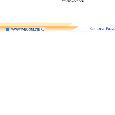
От споносоров:
Контакты
Разм