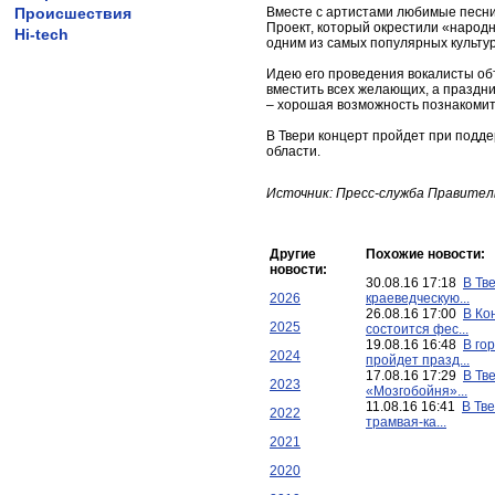
Происшествия
Вместе с артистами любимые песни 
Проект, который окрестили «народн
Hi-tech
одним из самых популярных культу
Идею его проведения вокалисты объ
вместить всех желающих, а праздн
– хорошая возможность познакомит
В Твери концерт пройдет при подде
области.
Источник: Пресс-служба Правител
Другие
Похожие новости:
новости:
30.08.16 17:18
В Тв
2026
краеведческую...
26.08.16 17:00
В Ко
2025
состоится фес...
19.08.16 16:48
В го
2024
пройдет празд...
17.08.16 17:29
В Тв
2023
«Мозгобойня»...
11.08.16 16:41
В Тв
2022
трамвая-ка...
2021
2020