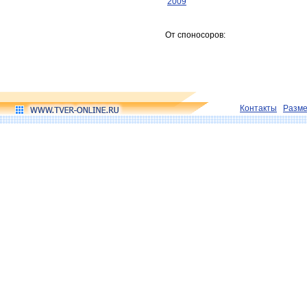
2009
От споносоров:
Контакты
Разм