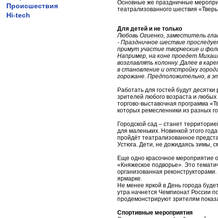
Основные же праздничные мероприя
Происшествия
театрализованного шествия «Тверь 
Hi-tech
Для детей и не только
Любовь Огиенко, заместитель гла
- Праздничное шествие проследуе
примут участие творческие и фол
Например, на коне проедет Михаил
возглавлять колонну. Далее в кар
в становление и отстройку города
горожане. Предположительно, в э
Работать для гостей будут десятк
зрителей любого возраста и любых 
торгово-выставочная программа «Тв
которых ремесленники из разных г
Городской сад – станет территорие
для маленьких. Новинкой этого год
пройдёт театрализованное представ
Устюга. Дети, не дожидаясь зимы, 
Еще одно красочное мероприятие ож
«Княжеское подворье». Это темати
организованная реконструкторами.
ярмарке.
Не менее яркой в День города будет
утра начнется Чемпионат России п
продемонстрируют зрителям показ
Спортивные мероприятия