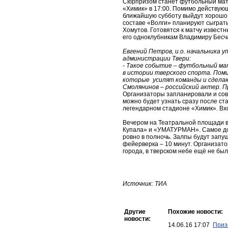
Сюрпризом станет футбольный матч
«Химик» в 17:00. Помимо действующ
ближайшую субботу выйдут хорошо
составе «Волги» планируют сыграт
Хомутов. Готовятся к матчу извес
его одноклубникам Владимиру Бесч
Евгений Петров, и.о. начальника у
администрации Твери:
- Такое событие – футбольный ма
в истории тверского спорта. Пом
которые усилят команды и сдела
Смолянинов – российский актер. П
Организаторы запланировали и со
можно будет узнать сразу после ста
легендарном стадионе «Химик». Вх
Вечером на Театральной площади в
Купала» и «УМАТУРМАН». Самое до
ровно в полночь. Залпы будут зап
фейерверка – 10 минут. Организато
города, в тверском небе ещё не был
Источник: ТИА
Другие
Похожие новости:
новости:
14.06.16 17:07
Приз