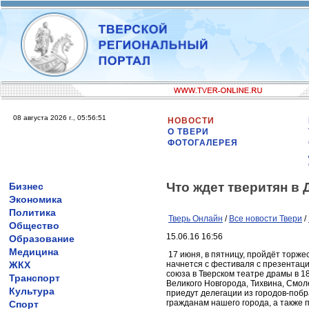
08 августа 2026 г., 05:56:51
НОВОСТИ
О ТВЕРИ
ФОТОГАЛЕРЕЯ
Что ждет тверитян в 
Бизнес
Экономика
Политика
Тверь Онлайн
/
Все новости Твери
/
Общество
15.06.16 16:56
Образование
Медицина
17 июня, в пятницу, пройдёт торже
ЖКХ
начнется с фестиваля с презентац
союза в Тверском театре драмы в 18
Транспорт
Великого Новгорода, Тихвина, Смолен
Культура
приедут делегации из городов-поб
гражданам нашего города, а также 
Спорт