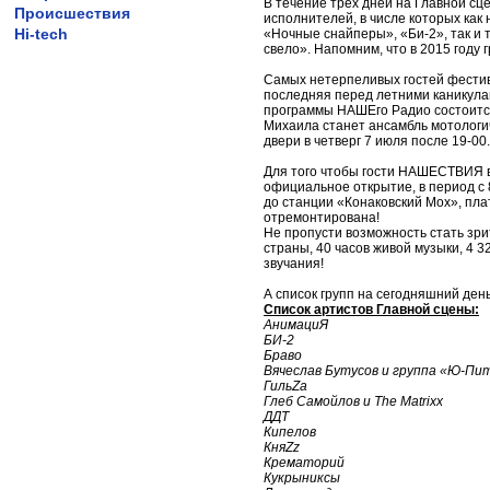
В течение трех дней на Главной сц
Происшествия
исполнителей, в числе которых ка
Hi-tech
«Ночные снайперы», «Би-2», так и т
свело». Напомним, что в 2015 году
Самых нетерпеливых гостей фестива
последняя перед летними каникула
программы НАШЕго Радио состоится
Михаила станет ансамбль мотологи
двери в четверг 7 июля после 19-00.
Для того чтобы гости НАШЕСТВИЯ в
официальное открытие, в период с
до станции «Конаковский Мох», пл
отремонтирована!
Не пропусти возможность стать зр
страны, 40 часов живой музыки, 4 
звучания!
А список групп на сегодняшний день
Список артистов Главной сцены:
АнимациЯ
БИ-2
Браво
Вячеслав Бутусов и группа «Ю-Пи
ГильZа
Глеб Самойлов и The Matrixx
ДДТ
Кипелов
КняZz
Крематорий
Кукрыниксы