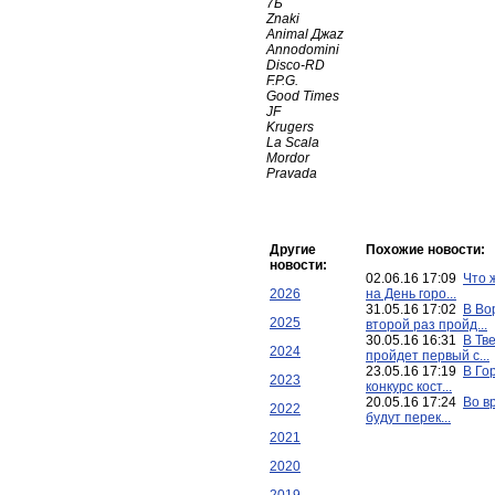
7Б
Znaki
Animal Джаz
Annodomini
Disco-RD
F.P.G.
Good Times
JF
Krugers
La Scala
Mordor
Pravada
Другие
Похожие новости:
новости:
02.06.16 17:09
Что 
2026
на День горо...
31.05.16 17:02
В Во
2025
второй раз пройд...
30.05.16 16:31
В Тв
2024
пройдет первый с...
23.05.16 17:19
В Го
2023
конкурс кост...
20.05.16 17:24
Во в
2022
будут перек...
2021
2020