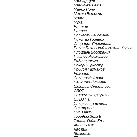
Копенgаgен
Мамульки Бенд
Марко Поло
Место Встречи
Моды
Муха
Наитие
Напасс
Несчастный случай
Николай Гринько
Операция Пластилин
Павел Пиковский и группа Хьюго
Площадь Восстания
Пушной Александр
Радиограмма
Рекорд Оркестр
Родион Газманов
Ромарио
Северный Флот
Свинцовый туман
Скворцы Степанова
СЛОТ
Солнечные фрукты
С.П.О.Р.Т.
Старый приятель
Стимфония
Суп Харчо
Твердый ЗнакЪ
Тролль Гнёт Ель
Хиппо Хаус
Час пик
Шляпники