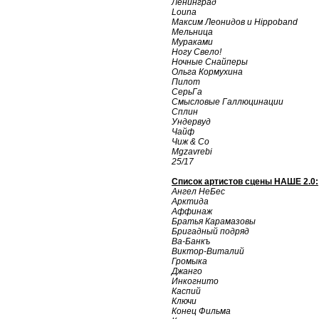
Ленинград
Louna
Максим Леонидов и Hippoband
Мельница
Мураками
Ногу Свело!
Ночные Cнайперы
Ольга Кормухина
Пилот
СерьГа
Смысловые Галлюцинации
Сплин
Ундервуд
Чайф
Чиж & Co
Mgzavrebi
25/17
Список артистов сцены НАШЕ 2.0:
Ангел НеБес
Арктида
Аффинаж
Братья Карамазовы
Бригадный подряд
Ва-Банкъ
Виктор-Виталий
Громыка
Джанго
Инкогнито
Каспий
Ключи
Конец Фильма