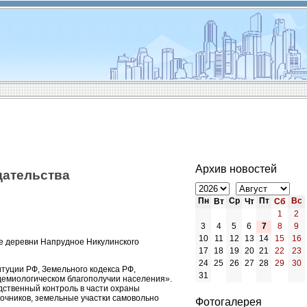
Архив новостей
дательства
Пн
Ср
Пт
Вс
Вт
Чт
Сб
1
2
3
4
5
6
7
8
9
10
11
12
13
14
15
16
е деревни Напрудное Никулинского
17
18
19
20
21
22
23
24
25
26
27
28
29
30
итуции РФ, Земельного кодекса РФ,
31
демиологическом благополучии населения».
дственный контроль в части охраны
очников, земельные участки самовольно
Фотогалерея