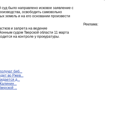
 суд было направлено исковое заявление с
роизводства, освободить самовольно
ых земель и на его основании произвести
Реклама:
стков и запрета на ведение
йонным судом Тверской области 11 марта
одится на контроле у прокуратуры.
олучат биб...
ет во Ржев...
идается д...
Калинин...
верской ...