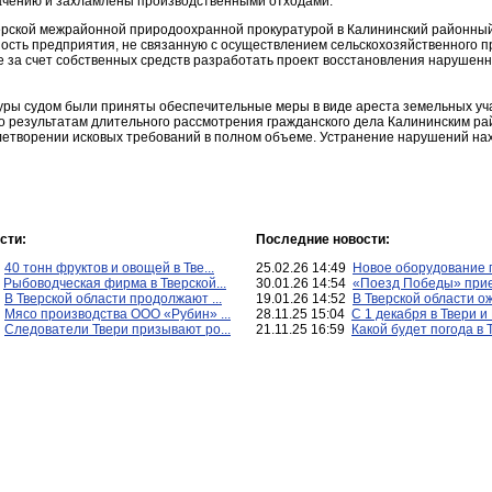
ачению и захламлены производственными отходами.
рской межрайонной природоохранной прокуратурой в Калининский районный
ость предприятия, не связанную с осуществлением сельскохозяйственного п
е за счет собственных средств разработать проект восстановления нарушенн
туры судом были приняты обеспечительные меры в виде ареста земельных уча
о результатам длительного рассмотрения гражданского дела Калининским ра
летворении исковых требований в полном объеме. Устранение нарушений нах
сти:
Последние новости:
8
40 тонн фруктов и овощей в Тве...
25.02.26 14:49
Новое оборудование п
5
Рыбоводческая фирма в Тверской...
30.01.26 14:54
«Поезд Победы» приед
4
В Тверской области продолжают ...
19.01.26 14:52
В Тверской области ож
7
Мясо производства ООО «Рубин» ...
28.11.25 15:04
С 1 декабря в Твери и 
9
Следователи Твери призывают ро...
21.11.25 16:59
Какой будет погода в Т