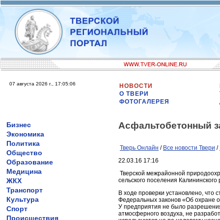
07 августа 2026 г., 17:05:06
НОВОСТИ
О ТВЕРИ
ФОТОГАЛЕРЕЯ
Асфальтобетонный з
Бизнес
Экономика
Политика
Тверь Онлайн
/
Все новости Твери
/
Общество
22.03.16 17:16
Образование
Медицина
Тверской межрайонной природоохра
ЖКХ
сельского поселения Калининского 
Транспорт
В ходе проверки установлено, что 
Культура
Федеральных законов «Об охране о
У предприятия не было разрешения
Спорт
атмосферного воздуха, не разрабо
Происшествия