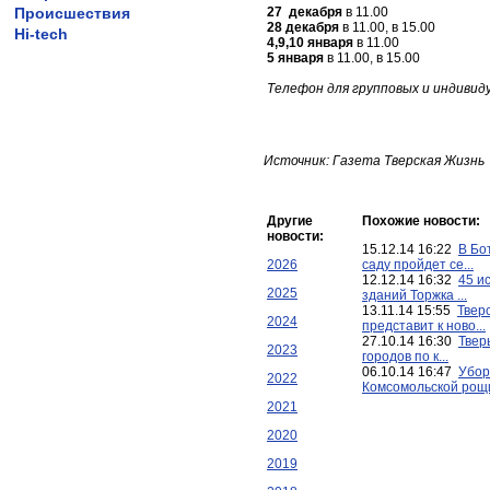
Происшествия
27 декабря
в 11.00
28 декабря
в 11.00, в 15.00
Hi-tech
4,9,10 января
в 11.00
5 января
в 11.00, в 15.00
Телефон для групповых и индивидуа
Источник: Газета Тверская Жизнь
Другие
Похожие новости:
новости:
15.12.14 16:22
В Бо
2026
саду пройдет се...
12.12.14 16:32
45 и
2025
зданий Торжка ...
13.11.14 15:55
Твер
2024
представит к ново...
27.10.14 16:30
Твер
2023
городов по к...
06.10.14 16:47
Убор
2022
Комсомольской рощи 
2021
2020
2019