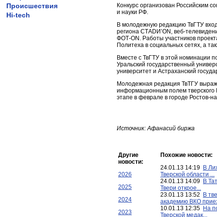
Происшествия
Конкурс организован Российским с
и науки РФ.
Hi-tech
В молодежную редакцию ТвГТУ вход
региона СТАDИ’ON, веб-телевидени
ФОТ-ON. Работы участников проект
Политеха в социальных сетях, а та
Вместе с ТвГТУ в этой номинации 
Уральский государственный универ
университет и Астраханский госуда
Молодежная редакция ТвТГУ выража
информационным полем тверского 
этапе в феврале в городе Ростов-на
Источник: Афанасий биржа
Другие
Похожие новости:
новости:
24.01.13 14:19
В Ли
2026
Тверской области ...
24.01.13 14:09
В Та
2025
Твери открое...
23.01.13 13:52
В тв
2024
академию ВКО приез
10.01.13 12:35
На п
2023
Тверской медак...