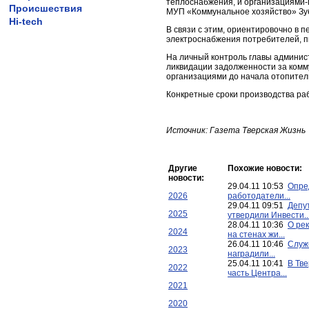
теплоснабжения, и организациями-
Происшествия
МУП «Коммунальное хозяйство» Зуб
Hi-tech
В связи с этим, ориентировочно в 
электроснабжения потребителей, п
На личный контроль главы админис
ликвидации задолженности за ком
организациями до начала отопитель
Конкретные сроки производства ра
Источник: Газета Тверская Жизнь
Другие
Похожие новости:
новости:
29.04.11 10:53
Опре
2026
работодатели...
29.04.11 09:51
Депу
2025
утвердили Инвести..
28.04.11 10:36
О ре
2024
на стенах жи...
26.04.11 10:46
Служ
2023
наградили...
25.04.11 10:41
В Тв
2022
часть Центра...
2021
2020