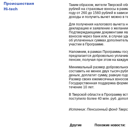
Происшествия
Таким образом, жители Тверской обл
Hi-tech
рублей на страховые взносы в рамк
году от 260 до 1560 рублей в зави
доходы и получить вычет можно в те
Для получения налогового вычета н
декларацию и заявление о желании
Подтверждающими документами явл
взносов через банк или, в случае 
об уплаченных суммах дополнитель
участии в Программе.
Напомним, в рамках Программы го
предлагается добровольно уплачив
пенсии, получая при этом на каждую
Минимальный размер добровольног
составить не менее двух тысяч рубл
деньги, доплатит сумму, равную год
Размер своих ежемесячных взносов
Государственная поддержка форми
течение 10 лет.
В Тверской области в Программу вст
поступило более 40 млн. руб. допо
Источник: Пенсионный фонд Тверс
Другие
Похожие новости: