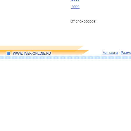
2009
От споносоров:
Контакты
Разм