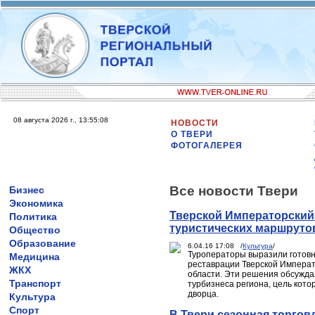
08 августа 2026 г., 13:55:08
НОВОСТИ
О ТВЕРИ
ФОТОГАЛЕРЕЯ
Все новости Твери
Бизнес
Экономика
Тверской Императорский 
Политика
туристических маршруто
Общество
Образование
6.04.16 17:08 /
Культура
/
Туроператоры выразили готовн
Медицина
реставрации Тверской Императо
ЖКХ
области. Эти решения обсужда
Транспорт
турбизнеса региона, цель кот
дворца.
Культура
Спорт
В Твери сезонная торгов