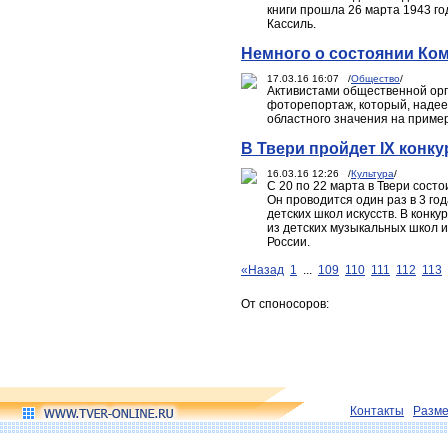
книги прошла 26 марта 1943 го
Кассиль.
Немного о состоянии Ко
17.03.16 16:07 /
Общество
/
Активистами общественной ор
фоторепортаж, который, надее
областного значения на приме
В Твери пройдет IХ конк
16.03.16 12:26 /
Культура
/
С 20 по 22 марта в Твери сост
Он проводится один раз в 3 го
детских школ искусств. В конк
из детских музыкальных школ и 
России.
«Назад
1
...
109
110
111
112
113
От споносоров:
Контакты
Разм