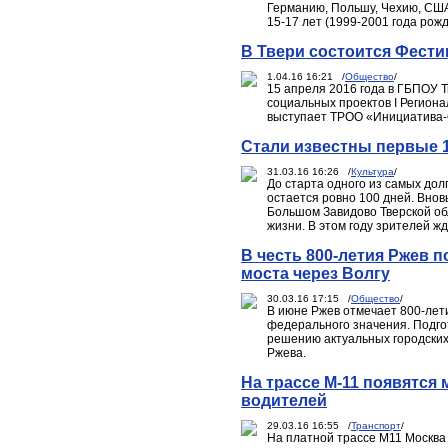
Германию, Польшу, Чехию, США
15-17 лет (1999-2001 года рожд
В Твери состоится Фест
1.04.16 16:21 /
Общество
/
15 апреля 2016 года в ГБПОУ 
социальных проектов I Регион
выступает ТРОО «Инициатива-
Стали известны первые 
31.03.16 16:26 /
Культура
/
До старта одного из самых д
остается ровно 100 дней. Внов
Большом Завидово Тверской об
жизни. В этом году зрителей ж
В честь 800-летия Ржев 
моста через Волгу
30.03.16 17:15 /
Общество
/
В июне Ржев отмечает 800-лет
федерального значения. Подго
решению актуальных городских
Ржева.
На трассе М-11 появятс
водителей
29.03.16 16:55 /
Транспорт
/
На платной трассе М11 Москва