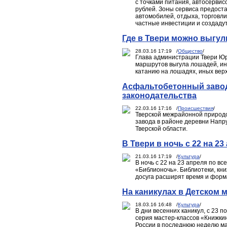
с точками питания, автосерви
рублей. Зоны сервиса предост
автомобилей, отдыха, торговл
частные инвестиции и создаду
Где в Твери можно выгул
28.03.16 17:19 /
Общество
/
Глава администрации Твери Ю
маршрутов выгула лошадей, ины
катанию на лошадях, иных верх
Асфальтобетонный завод
законодательства
22.03.16 17:16 /
Происшествия
/
Тверской межрайонной природ
завода в районе деревни Напр
Тверской области.
В Твери в ночь с 22 на 2
21.03.16 17:19 /
Культура
/
В ночь с 22 на 23 апреля по в
«Библионочь». Библиотеки, кн
досуга расширят время и форм
На каникулах в Детском 
18.03.16 16:48 /
Культура
/
В дни весенних каникул, с 23 п
серия мастер-классов «Книжки
России в последнюю неделю ма