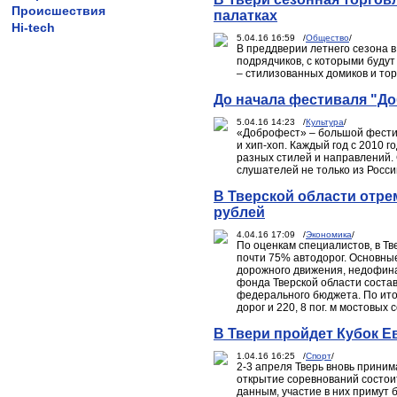
Происшествия
палатках
Hi-tech
5.04.16 16:59 /
Общество
/
В преддверии летнего сезона 
подрядчиков, с которыми буду
– стилизованных домиков и тор
До начала фестиваля "До
5.04.16 14:23 /
Культура
/
«Доброфест» – большой фестив
и хип-хоп. Каждый год с 2010 
разных стилей и направлений. 
слушателей не только из Росси
В Тверской области отре
рублей
4.04.16 17:09 /
Экономика
/
По оценкам специалистов, в Т
почти 75% автодорог. Основные
дорожного движения, недофина
фонда Тверской области состав
федерального бюджета. По ито
дорог и 220, 8 пог. м мостовых
В Твери пройдет Кубок Е
1.04.16 16:25 /
Спорт
/
2-3 апреля Тверь вновь прини
открытие соревнований состои
данным, участие в них примут 