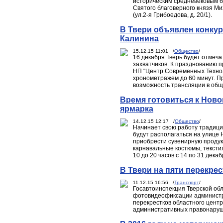
историческим средневековым бо
Святого благоверного князя Ми
(ул.2-я Грибоедова, д. 20/1).
В Твери объявлен конку
Калинина
15.12.15 11:01 /
Общество
/
16 декабря Тверь будет отмеч
захватчиков. К празднованию п
НП "Центр Современных Техно
хронометражем до 60 минут. Пр
возможность трансляции в об
Время готовиться к Ново
ярмарка
14.12.15 12:17 /
Общество
/
Начинает свою работу традици
будут располагаться на улице 
приобрести сувенирную продук
карнавальные костюмы, тексти
10 до 20 часов с 14 по 31 декаб
В Твери на пяти перекр
11.12.15 16:56 /
Транспорт
/
Госавтоинспекция Тверской обл
фотовидеофиксации администр
перекрестков областного цент
административных правонару