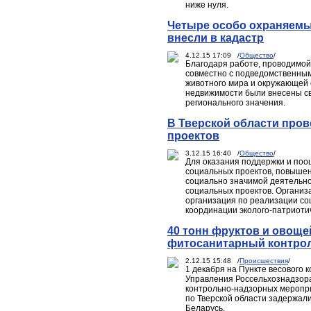
ниже нуля.
Четыре особо охраняемы
внесли в кадастр
4.12.15 17:09 /
Общество
/
Благодаря работе, проводимой
совместно с подведомственным
животного мира и окружающей 
недвижимости были внесены с
регионального значения.
В Тверской области пров
проектов
3.12.15 16:40 /
Общество
/
Для оказания поддержки и поо
социальных проектов, повышен
социально значимой деятельно
социальных проектов. Организ
организация по реализации с
координации эколого-патриотич
40 тонн фруктов и овоще
фитосанитарный контро
2.12.15 15:48 /
Происшествия
/
1 декабря на Пункте весового 
Управления Россельхознадзора
контрольно-надзорных меропри
по Тверской области задержал
Беларусь.