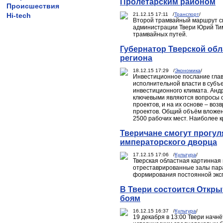
Пролетарским районом
Происшествия
Hi-tech
21.12.15 17:11 /
Транспорт
/
Второй трамвайный маршрут сн
администрации Твери Юрий Ти
трамвайных путей.
Губернатор Тверской обл
региона
18.12.15 17:29 /
Экономика
/
Инвестиционное послание глав
исполнительной власти в субъ
инвестиционного климата. Анд
ключевыми являются вопросы 
проектов, и на их основе – воз
проектов. Общий объём вложен
2500 рабочих мест. Наиболее 
Тверичане смогут прогул
императорского дворца
17.12.15 17:06 /
Культура
/
Тверская областная картинная
отреставрированные залы пар
формирования постоянной экс
В Твери состоится Откр
боям
16.12.15 16:37 /
Культура
/
19 декабря в 13:00 Твери нач