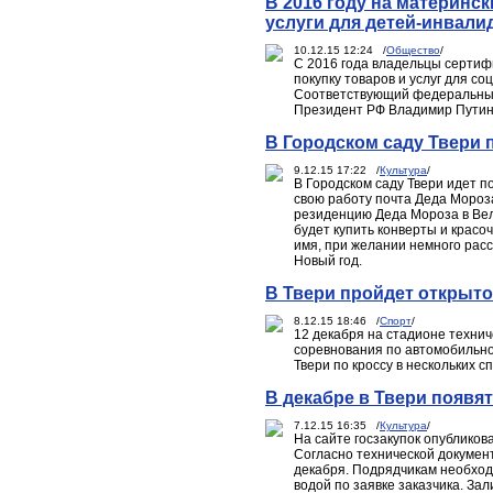
В 2016 году на материнс
услуги для детей-инвали
10.12.15 12:24 /
Общество
/
С 2016 года владельцы сертифи
покупку товаров и услуг для с
Соответствующий федеральный 
Президент РФ Владимир Путин
В Городском саду Твери 
9.12.15 17:22 /
Культура
/
В Городском саду Твери идет п
свою работу почта Деда Мороза
резиденцию Деда Мороза в Вел
будет купить конверты и красо
имя, при желании немного расск
Новый год.
В Твери пройдет открыто
8.12.15 18:46 /
Спорт
/
12 декабря на стадионе техни
соревнования по автомобильно
Твери по кроссу в нескольких 
В декабре в Твери появя
7.12.15 16:35 /
Культура
/
На сайте госзакупок опубликов
Согласно технической документ
декабря. Подрядчикам необходи
водой по заявке заказчика. За