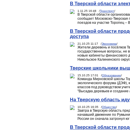
В Тверской области элек
1.11.25 16:48 /
Транспорт
/
В Тверской области организова
сообщает Московско-Тверская 
поездов на участке Торопец – 
В Тверской области про
доступа
21.10.25 11:17 /
Экономика
/
Жители деревень и посёлков Т
государственные вопросы, не 
новые кабинеты финансового д
Никольское Калининского округ
Тверские школьники выш
15.10.25 17:01 /
Образование
/
Команда Мирновской школы Торж
экологического форума (ДЭФ), 
классов под руководством учи
"Высадка деревьев и создание 
На Тверскую область иду
10.10.25 16:35 /
Общество
/
Завтра в Тверскую область при
начавший движение по Румынии
России он сначала затронул юг
В Тверской области про