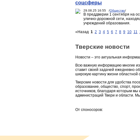
соцсферы
29.08.25 16:55 /
Общество
/
В преддверии 1 сентября на о
улично-дорожной сети, находящ
учреждений образования.
«Назад
1
2
3
4
5
6
7
8
9
10
11
Тверские новости
Новости – это актуальная информац
Всю важную информацию многие из 
ставит своей задачей ежедневно об
широкую картину жизни областной 
Тверские новости для удобства пос
образование, общество, спорт, про
источников, благодаря которым мы
администраций Твери и области. М
От споносоров: