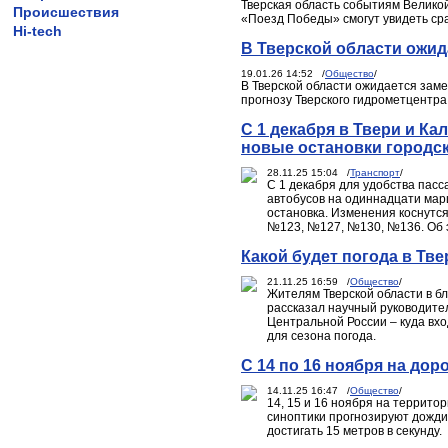
Тверская область событиям Велико
Происшествия
«Поезд Победы» смогут увидеть сра
Hi-tech
В Тверской области ожида
19.01.26 14:52 /
Общество
/
В Тверской области ожидается заме
прогнозу Тверского гидрометцентра
С 1 декабря в Твери и К
новые остановки городс
28.11.25 15:04 /
Транспорт
/
С 1 декабря для удобства пас
автобусов на одиннадцати марш
остановка. Изменения коснут
№123, №127, №130, №136. Об 
Какой будет погода в Тве
21.11.25 16:59 /
Общество
/
Жителям Тверской области в бл
рассказал научный руководител
Центральной России – куда вх
для сезона погода.
С 14 по 16 ноября на до
14.11.25 16:47 /
Общество
/
14, 15 и 16 ноября на террито
синоптики прогнозируют дожди,
достигать 15 метров в секунду.