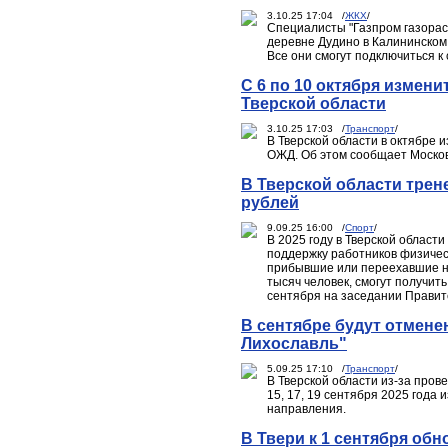
3.10.25 17:04 /
ЖКХ
/
Специалисты "Газпром газорас
деревне Дудино в Калининском 
Все они смогут подключиться 
С 6 по 10 октября измен
Тверской области
3.10.25 17:03 /
Транспорт
/
В Тверской области в октябре
ОЖД. Об этом сообщает Москов
В Тверской области трен
рублей
9.09.25 16:00 /
Спорт
/
В 2025 году в Тверской област
поддержку работников физическ
прибывшие или переехавшие на
тысяч человек, смогут получит
сентября на заседании Правит
В сентябре будут отмене
Лихославль"
5.09.25 17:10 /
Транспорт
/
В Тверской области из-за пров
15, 17, 19 сентября 2025 года
направления.
В Твери к 1 сентября об