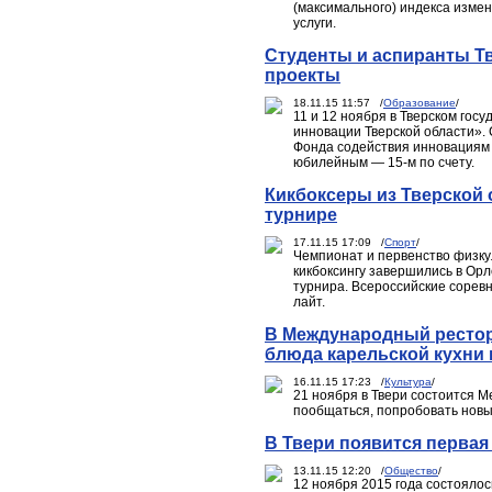
(максимального) индекса изме
услуги.
Студенты и аспиранты Т
проекты
18.11.15 11:57 /
Образование
/
11 и 12 ноября в Тверском го
инновации Тверской области».
Фонда содействия инновациям 
юбилейным — 15-м по счету.
Кикбоксеры из Тверской 
турнире
17.11.15 17:09 /
Спорт
/
Чемпионат и первенство физку
кикбоксингу завершились в Ор
турнира. Всероссийские соревн
лайт.
В Международный рестор
блюда карельской кухни и
16.11.15 17:23 /
Культура
/
21 ноября в Твери состоится 
пообщаться, попробовать новы
В Твери появится первая
13.11.15 12:20 /
Общество
/
12 ноября 2015 года состояло