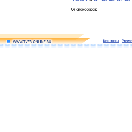
От споносоров:
Контакты
Разм