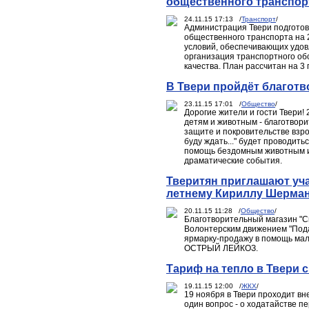
общественного транспор
24.11.15 17:13 /
Транспорт
/
Администрация Твери подготов
общественного транспорта на 
условий, обеспечивающих удов
организация транспортного об
качества. План рассчитан на 3 г
В Твери пройдёт благотв
23.11.15 17:01 /
Общество
/
Дорогие жители и гости Твери
детям и животным - благотвори
защите и покровительстве взр
буду ждать..." будет проводит
помощь бездомным животным и 
драматические события.
Тверитян приглашают уча
летнему Кириллу Шерма
20.11.15 11:28 /
Общество
/
Благотворительный магазин "Спа
Волонтерским движением "Подар
ярмарку-продажу в помощь ма
ОСТРЫЙ ЛЕЙКОЗ.
Тариф на тепло в Твери 
19.11.15 12:00 /
ЖКХ
/
19 ноября в Твери проходит вн
один вопрос - о ходатайстве п