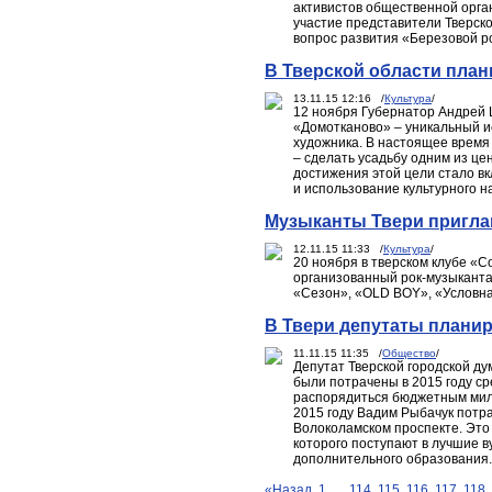
активистов общественной орга
участие представители Тверско
вопрос развития «Березовой р
В Тверской области пла
13.11.15 12:16 /
Культура
/
12 ноября Губернатор Андрей 
«Домотканово» – уникальный и
художника. В настоящее время
– сделать усадьбу одним из це
достижения этой цели стало в
и использование культурного н
Музыканты Твери пригла
12.11.15 11:33 /
Культура
/
20 ноября в тверском клубе «С
организованный рок-музыканта
«Сезон», «OLD BOY», «Условн
В Твери депутаты планир
11.11.15 11:35 /
Общество
/
Депутат Тверской городской ду
были потрачены в 2015 году с
распорядиться бюджетным милл
2015 году Вадим Рыбачук потр
Волоколамском проспекте. Это
которого поступают в лучшие в
дополнительного образования.
«Назад
1
...
114
115
116
117
118