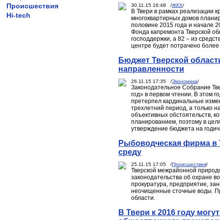
Происшествия
30.11.15 16:48 /
ЖКХ
/
В Твери в рамках реализации к
Hi-tech
многоквартирных домов планиру
половине 2015 года и начале 2
Фонда капремонта Тверской обл
господдержки, а 82 – из средст
центре будет потрачено более
Бюджет Тверской области
направленности
26.11.15 17:35 /
Экономика
/
Законодательное Собрание Тве
год» в первом чтении. В этом
претерпел кардинальные изме
трехлетний период, а только н
объективных обстоятельств, к
планированием, поэтому в цел
утверждение бюджета на годич
Рыбоводческая фирма в 
среду
25.11.15 17:05 /
Происшествия
/
Тверской межрайонной природ
законодательства об охране в
прокуратура, предприятие, за
неочищенные сточные воды. Про
области.
В Твери к 2016 году мог