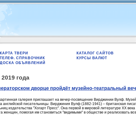
КАРТА ТВЕРИ
КАТАЛОГ САЙТОВ
ТЕЛЕФ. СПРАВОЧНИК
КУРСЫ ВАЛЮТ
ДОСКА ОБЪЯВЛЕНИЙ
 2019 года
мператорском дворце пройдёт музейно-театральный ве
 картинная галерея приглашает на вечер-посвящение Вирджинии Вулф. Музей
а английской писательницы. Вирджиния Вулф (1882-1941) – британская писат
ьниц издательства "Хогарт Пресс". Она первой в мировой литературе XX век
а женщин, помогая им становиться "видимыми" в обществе и реализовать во