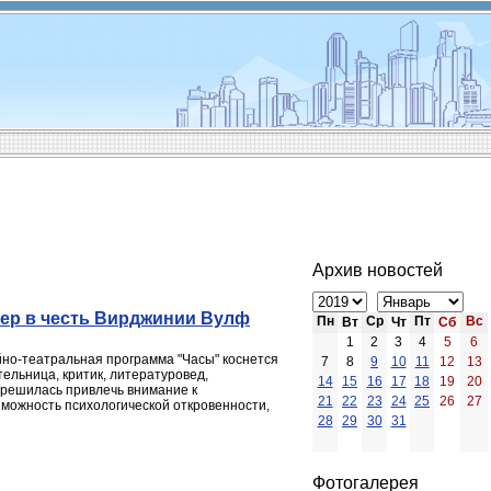
Архив новостей
чер в честь Вирджинии Вулф
Пн
Ср
Пт
Вс
Вт
Чт
Сб
1
2
3
4
5
6
но-театральная программа "Часы" коснется
7
8
9
10
11
12
13
ельница, критик, литературовед,
14
15
16
17
18
19
20
а решилась привлечь внимание к
21
22
23
24
25
26
27
зможность психологической откровенности,
28
29
30
31
Фотогалерея