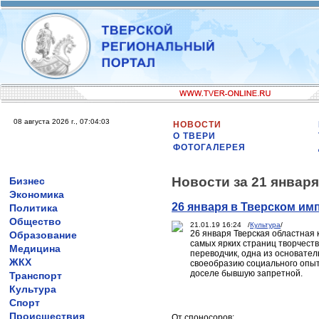
08 августа 2026 г., 07:04:03
НОВОСТИ
О ТВЕРИ
ФОТОГАЛЕРЕЯ
Новости за 21 января
Бизнес
Экономика
26 января в Тверском и
Политика
Общество
21.01.19 16:24 /
Культура
/
26 января Тверская областная
Образование
самых ярких страниц творчеств
Медицина
переводчик, одна из основател
ЖКХ
своеобразию социального опыт
доселе бывшую запретной.
Транспорт
Культура
Спорт
Происшествия
От споносоров: