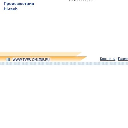
От споносоров:
Происшествия
Hi-tech
Контакты
Разм