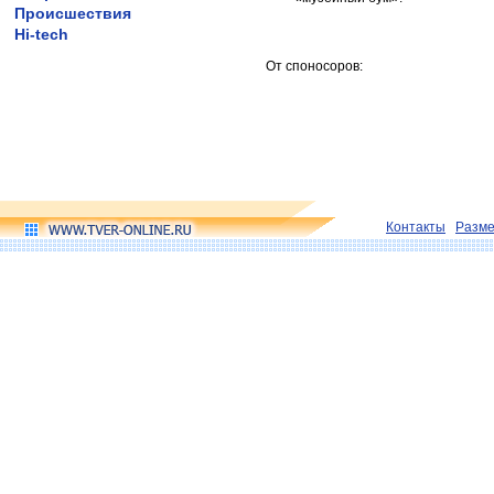
Происшествия
Hi-tech
От споносоров:
Контакты
Разм