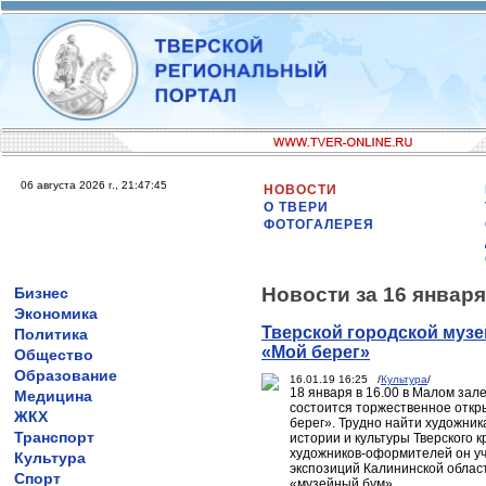
06 августа 2026 г., 21:47:45
НОВОСТИ
О ТВЕРИ
ФОТОГАЛЕРЕЯ
Новости за 16 января
Бизнес
Экономика
Тверской городской музе
Политика
«Мой берег»
Общество
Образование
16.01.19 16:25 /
Культура
/
18 января в 16.00 в Малом зал
Медицина
состоится торжественное откр
ЖКХ
берег». Трудно найти художник
Транспорт
истории и культуры Тверского 
художников-оформителей он уч
Культура
экспозиций Калининской област
Спорт
«музейный бум».