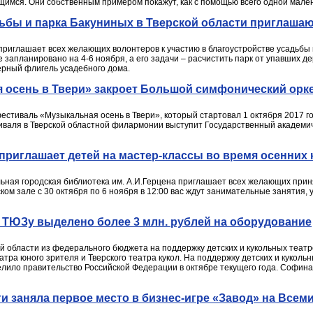
имся. Они собственным примером покажут, как с помощью всего одной малень
дьбы и парка Бакуниных в Тверской области приглаша
приглашает всех желающих волонтеров к участию в благоустройстве усадьбы 
 запланировано на 4-6 ноября, а его задачи – расчистить парк от упавших де
ерный флигель усадебного дома.
осень в Твери» закроет Большой симфонический орке
естиваль «Музыкальная осень в Твери», который стартовал 1 октября 2017 г
иваля в Тверской областной филармонии выступит Государственный академи
 приглашает детей на мастер-классы во время осенних 
ьная городская библиотека им. А.И.Герцена приглашает всех желающих приня
ком зале с 30 октября по 6 ноября в 12:00 вас ждут занимательные занятия,
и ТЮЗу выделено более 3 млн. рублей на оборудование
 области из федерального бюджета на поддержку детских и кукольных театро
тра юного зрителя и Тверского театра кукол. На поддержку детских и кукольн
делило правительство Российской Федерации в октябре текущего года. Софин
и заняла первое место в бизнес-игре «Завод» на Все