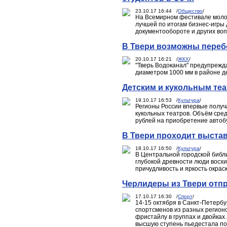
23.10.17 16:44 /
Общество
/
На Всемирном фестивале молод
лучшей по итогам бизнес-игры
документообороте и других во
В Твери возможны переб
20.10.17 16:21 /
ЖКХ
/
"Тверь Водоканал" предупрежд
диаметром 1000 мм в районе д
Детским и кукольным те
19.10.17 16:53 /
Культура
/
Регионы России впервые получ
кукольных театров. Объём сред
рублей на приобретение автобу
В Твери проходит выста
18.10.17 16:50 /
Культура
/
В Центральной городской библи
глубокой древности люди восхи
причудливость и яркость окрас
Черлидеры из Твери отп
17.10.17 16:30 /
Спорт
/
14-15 октября в Санкт-Петербу
спортсменов из разных регионо
фристайлу в группах и двойках.
высшую ступень пьедестала по