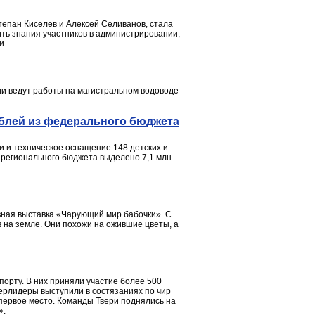
тепан Киселев и Алексей Селиванов, стала
ть знания участников в администрировании,
и.
и ведут работы на магистральном водоводе
ублей из федерального бюджета
 и техническое оснащение 148 детских и
з регионального бюджета выделено 7,1 млн
ивная выставка «Чарующий мир бабочки». С
 на земле. Они похожи на ожившие цветы, а
порту. В них приняли участие более 500
черлидеры выступили в состязаниях по чир
а первое место. Команды Твери поднялись на
».