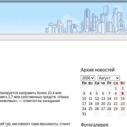
Архив новостей
Пн
Ср
Пт
Вс
Вт
Чт
Сб
1
2
планируется направить более 10,4 млн
3
4
5
6
7
8
9
авить 1,7 млн собственных средств. «Наша
10
11
12
13
14
15
16
хневолжья», — отметил на заседании
17
18
19
20
21
22
23
24
25
26
27
28
29
30
31
й тур, как говорят сами музыканты, станет
Фотогалерея