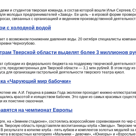
ежи и студентов тверская команда, в состав которой вошли Илья Сергеев, С
 для молодых предпринимателей «Завод». Ее цель – в игровой форме провери
просах, связанных с организацией и ведением производственной деятельност
ои с холодной водой
ает о возможном понижении давления воды. 20 октября специалисты компани
еревни Черногубово.
атрам Тверской области выделят более 3 миллионов р
ат субсидии из федерального бюджета на поддержку творческой деятельности
ств, предусмотренных для Тверской области — 3,1 млн рублей. В этом году и
са для организации гастрольной деятельности тверского театра кукол.
вка «Чарующий мир бабочки»
отеке им. А.И. Герцена в рамках Года экологии проходит книжно-иллюстрат
щались красотой и изяществом бабочек. Это одни из самых красивых существ
ки их поистине сказочная.
равятся на чемпионат Европы
рге, на «Зимнем стадионе», состоялись всероссийские соревнования по чир-с
в. Тверскую область представляли воспитанницы клуба «Звезды». Тверские 
 В результате в копилке клуба - пять кубков и комплектов золотых медалей з
чета в возрастных категориях «Мальчики – девочки», «Юниоры» и «Взрослые