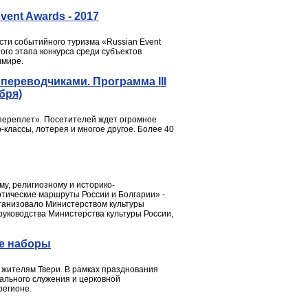
ent Awards - 2017
сти событийного туризма «Russian Event
ого этапа конкурса среди субъектов
имире.
 переводчиками. Программа III
бря)
 переплет». Посетителей ждет огромное
-классы, лотерея и многое другое. Более 40
му, религиозному и историко-
тические маршруты России и Болгарии» -
организовало Министерством культуры
руководства Министерства культуры России,
ые наборы
жителям Твери. В рамках празднования
ального служения и церковной
регионе.