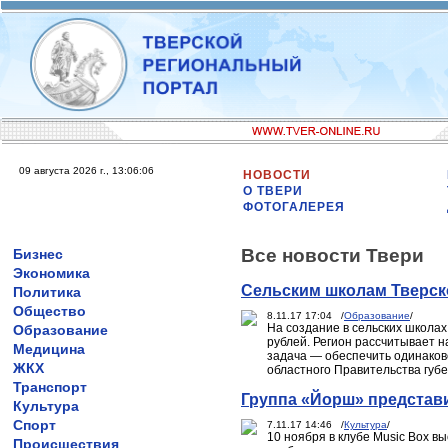
09 августа 2026 г., 13:06:06
НОВОСТИ
О ТВЕРИ
ФОТОГАЛЕРЕЯ
Все новости Твери
Бизнес
Экономика
Сельским школам Тверск
Политика
Общество
8.11.17 17:04 /
Образование
/
На создание в сельских школах
Образование
рублей. Регион рассчитывает н
Медицина
задача — обеспечить одинаков
ЖКХ
областного Правительства губ
Транспорт
Группа «Йорш» представ
Культура
Спорт
7.11.17 14:46 /
Культура
/
10 ноября в клубе Music Box в
Происшествия