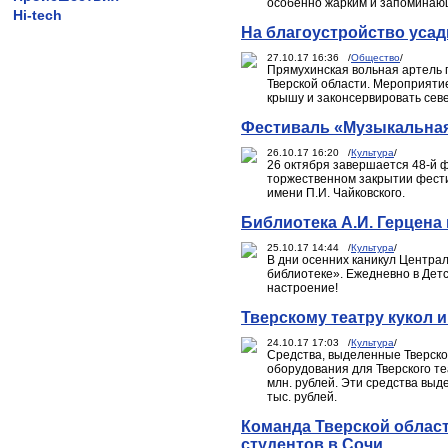
особенно жарким и запоминающ
Hi-tech
На благоустройство уса
27.10.17 16:36 /
Общество
/
Прямухинская вольная артель 
Тверской области. Мероприятие
крышу и законсервировать сев
Фестиваль «Музыкальная 
26.10.17 16:20 /
Культура
/
26 октября завершается 48-й ф
торжественном закрытии фест
имени П.И. Чайковского.
Библиотека А.И. Герцена
25.10.17 14:44 /
Культура
/
В дни осенних каникул Централ
библиотеке». Ежедневно в Детс
настроение!
Тверскому театру кукол 
24.10.17 17:03 /
Культура
/
Средства, выделенные Тверской
оборудования для Тверского теа
млн. рублей. Эти средства вы
тыс. рублей.
Команда Тверской област
студентов в Сочи