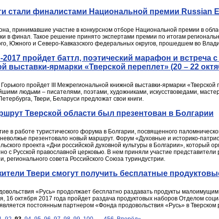
и стали финалистами Национальной премии Russian Ev
иона, принимавшие участие в конкурсном отборе Национальной премии в обла
вки в финал. Такое решение принято экспертами премии по итогам региональн
го, Южного и Северо-Кавказского федеральных округов, прошедшем во Влад
2017 пройдет баттл, поэтический марафон и встреча с
 выставки-ярмарки «Тверской переплет» (20 – 22 октя
. Горького пройдет III Межрегиональной книжной выставки-ярмарки «Тверской
йшими людьми – писателями, поэтами, художниками, искусствоведами, мастер
Петербурга, Твери, Беларуси предложат свои книги.
ршрут Тверской области был презентован в Болгарии
тие в работе туристического форума в Болгарии, посвященного паломническо
хневолжье презентовало новый маршрут. Форум «Духовные и историко-патрио
ельского проекта «Дни российской духовной культуры в Болгарии», который 
но с Русской православной церковью. В нем приняли участие представители 
и, регионального совета Российского Союза туриндустрии.
жители Твери смогут получить бесплатные продуктов
овольствия «Русь» продолжает бесплатно раздавать продукты малоимущим 
я, 16 октября 2017 года пройдет раздача продуктовых наборов Отделом соци
 является постоянным партнером «Фонда продовольствия «Русь» в Тверском 