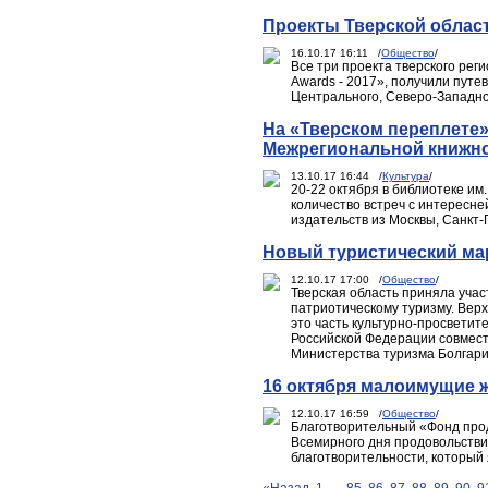
Проекты Тверской област
16.10.17 16:11 /
Общество
/
Все три проекта тверского рег
Awards - 2017», получили путе
Центрального, Северо-Западно
На «Тверском переплете»-
Межрегиональной книжной
13.10.17 16:44 /
Культура
/
20-22 октября в библиотеке им
количество встреч с интересне
издательств из Москвы, Санкт-
Новый туристический ма
12.10.17 17:00 /
Общество
/
Тверская область приняла учас
патриотическому туризму. Вер
это часть культурно-просветит
Российской Федерации совмест
Министерства туризма Болгари
16 октября малоимущие 
12.10.17 16:59 /
Общество
/
Благотворительный «Фонд прод
Всемирного дня продовольстви
благотворительности, который