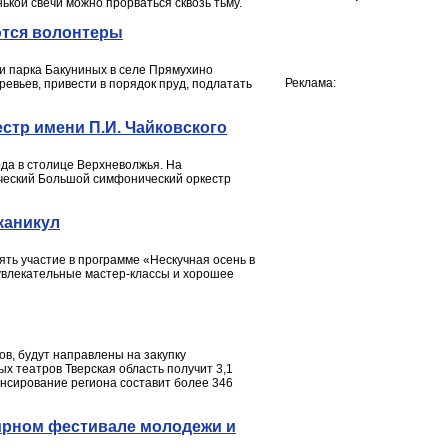
кой свечи можно прорваться сквозь тьму.
ются волонтеры
и парка Бакуниных в селе Прямухино
Реклама:
ревьев, привести в порядок пруд, подлатать
стр имени П.И. Чайковского
ода в столице Верхневолжья. На
ческий Большой симфонический оркестр
каникул
ть участие в программе «Нескучная осень в
 увлекательные мастер-классы и хорошее
в, будут направлены на закупку
ых театров Тверская область получит 3,1
ансирование региона составит более 346
мирном фестивале молодежи и