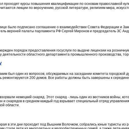
школ проходят курсы повышения квалицификации по основам православной кул
итаются лекции по вероучению, русской литературе, религиям мира, искусст
лице было подписано соглашение о взаимодействии Совета Федерации и Зак
тель верхней палаты парламента РФ Сергей Миронов и председатель ЗС Ан
ержден порядок предоставления госуслуги по выдаче лицензии на розничную
у деятельности областного департамента промышленного производства, торго
у
аким был один из вопросов, обсуждаемых на заседании комитета городской д
нь ремонтируются 200 домов. Все работы должны быть завершены к середине
взорвали немецкий снаряд. Этот снаряд - лишь один из вестников войны, кото
мин и снарядов в среднем каждый год взрывает специальный отряд управлен
ой области.
орая в эти дни проходит под Вышним Волочком, собрались юные туристы из р
ами стали дети из многодетных и малообеспеченных семей, а также дети-инв