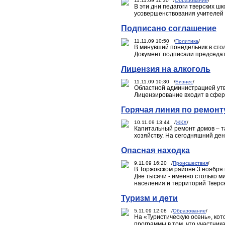
11.11.09 11:30 /
Образование
/
В эти дни педагоги тверских 
усовершенствования учителей ч
Подписано соглашение
11.11.09 10:50 /
Политика
/
В минувший понедельник в сто
Документ подписали председа
Лицензия на алкоголь
11.11.09 10:30 /
Бизнес
/
Областной администрацией утв
Лицензирование входит в сфер
Горячая линия по ремонт
10.11.09 13:44 /
ЖКХ
/
Капитальный ремонт домов – т
хозяйству. На сегодняшний де
Опасная находка
9.11.09 16:20 /
Происшествия
/
В Торжокском районе 3 ноября 
Две тысячи - именно столько 
населения и территорий Тверск
Туризм и дети
5.11.09 12:08 /
Образование
/
На «Туристическую осень», кот
программы в том, что участник