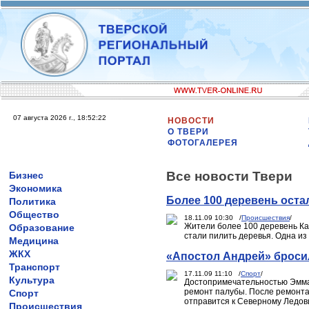
07 августа 2026 г., 18:52:22
НОВОСТИ
О ТВЕРИ
ФОТОГАЛЕРЕЯ
Все новости Твери
Бизнес
Экономика
Более 100 деревень оста
Политика
Общество
18.11.09 10:30 /
Происшествия
/
Жители более 100 деревень Кал
Образование
стали пилить деревья. Одна из 
Медицина
ЖКХ
«Апостол Андрей» броси
Транспорт
17.11.09 11:10 /
Спорт
/
Культура
Достопримечательностью Эммау
ремонт палубы. После ремонта 
Спорт
отправится к Северному Ледов
Происшествия