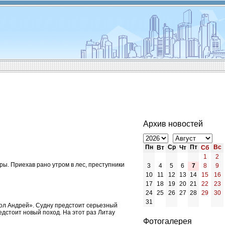
Архив новостей
Пн
Ср
Пт
Вс
Вт
Чт
Сб
1
2
ры. Приехав рано утром в лес, преступники
3
4
5
6
7
8
9
10
11
12
13
14
15
16
17
18
19
20
21
22
23
24
25
26
27
28
29
30
31
ол Андрей». Судну предстоит серьезный
дстоит новый поход. На этот раз Литау
Фотогалерея