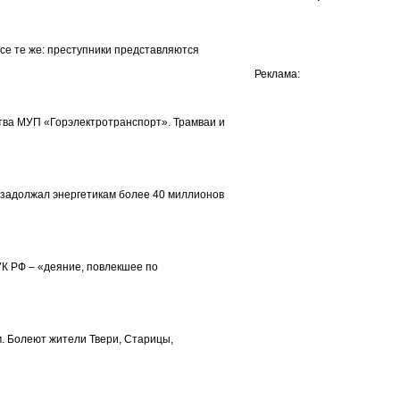
е те же: преступники представляются
Реклама:
тва МУП «Горэлектротранспорт». Трамваи и
» задолжал энергетикам более 40 миллионов
УК РФ – «деяние, повлекшее по
м. Болеют жители Твери, Старицы,