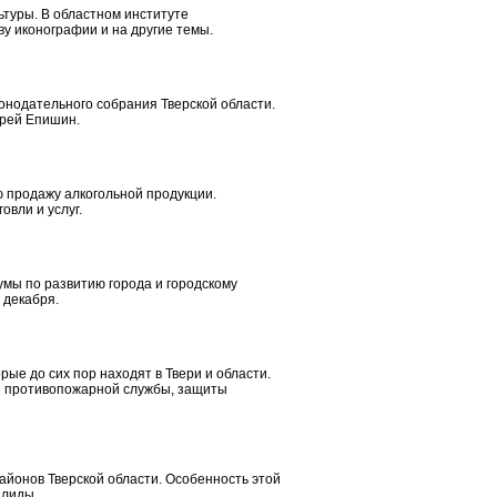
ьтуры. В областном институте
ву иконографии и на другие темы.
онодательного собрания Тверской области.
дрей Епишин.
 продажу алкогольной продукции.
вли и услуг.
умы по развитию города и городскому
 декабря.
рые до сих пор находят в Твери и области.
ия противопожарной службы, защиты
айонов Тверской области. Особенность этой
алиды.