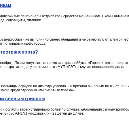
никам
доверчивые пенсионеры отдают свои средства мошенникам. Схемы обмана вс
да, соцзащиты, милиции.
рьэнергосбыт» не выполнило своего обещания и не отключило от электричес
т по улицам нашего города.
ектротранспорта?
оября, в Твери могут встать трамваи и троллейбусы. «Горэлектротранспорт
» прекратит подачу электричества МУП «ГЭТ» в случае непогашения долга.
больницы осужден на два года условно. Он признан виновным по ч.2 ст. 293 
жкого вреда здоровью или смерть человека».
ели свиным гриппом
и и области зарегистрировано более 40 случаев заболевания свиным гриппо
ов. Вирус A/H1N1 «подхватили» 29 детей до 17 лет.