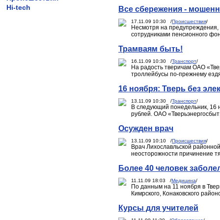
Hi-tech
Все сбережения - мошен
17.11.09 10:30 /
Происшествия
/
Несмотря на предупреждения, 
сотрудниками пенсионного фон
Трамваям быть!
16.11.09 10:30 /
Транспорт
/
На радость тверичам ОАО «Тве
троллейбусы по-прежнему ездя
16 ноября: Тверь без эл
13.11.09 10:30 /
Транспорт
/
В следующий понедельник, 16 н
рублей. ОАО «Тверьэнергосбыт
Осужден врач
13.11.09 10:10 /
Происшествия
/
Врач Лихославльской районной 
неосторожности причинение тя
Более 40 человек забол
11.11.09 18:03 /
Медицина
/
По данным на 11 ноября в Твер
Кимрского, Конаковского район
Курсы для учителей