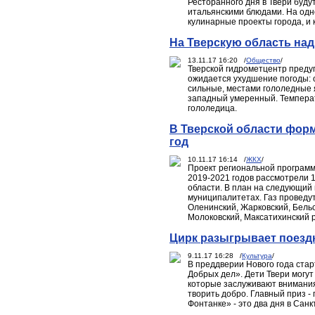
Ресторанного дня в Твери буду
итальянскими блюдами. На одн
кулинарные проекты города, и 
На Тверскую область над
13.11.17 16:20 /
Общество
/
Тверской гидрометцентр предуп
ожидается ухудшение погоды: о
сильные, местами гололедные 
западный умеренный. Температу
гололедица.
В Тверской области форм
год
10.11.17 16:14 /
ЖКХ
/
Проект региональной программ
2019-2021 годов рассмотрели 
области. В план на следующий 
муниципалитетах. Газ проведут
Оленинский, Жарковский, Бельс
Молоковский, Максатихинский р
Цирк разыгрывает поездк
9.11.17 16:28 /
Культура
/
В преддверии Нового года стар
Добрых дел». Дети Твери могут 
которые заслуживают внимания
творить добро. Главный приз -
Фонтанке» - это два дня в Сан