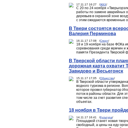
17.11.17 16:27 /
ЖКХ
/
С 20 по 24 ноября «Тверьгорэ
работы по замене аварийных о
деревьев в охранной зоне возд
с этим ожидаются временные о
В Твери состоятся всеро
Валерия Перминова
16.11.17 17:08 /
Спорт
/
18 и 19 ноября на базе ФОКа 
соревнования среди мужчин и 
памяти Президента Тверской 
В Тверской области план
дорожная карта охватит Т
Завидово и Весьегонск
15.11.17 17:05 /
Общество
/
В Тверской области утвержден
водного туризма в регионе. Во
которое провел губернатор Иго
поток в районы области. Для э
том числе за счет развития с
объектах.
18 ноября в Твери пройд
14.11.17 16:41 /
Культура
/
Площадкой станет новая творче
свободный, а цены на еду орг