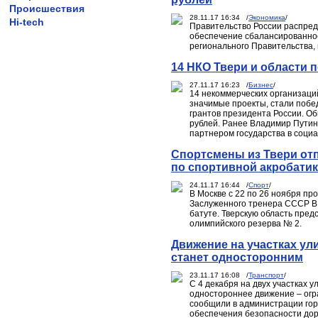
Происшествия
28.11.17 16:34 /
Экономика
/
Hi-tech
Правительство России распред
обеспечение сбалансированност
регионального Правительства, 
14 НКО Твери и области 
27.11.17 16:23 /
Бизнес
/
14 некоммерческих организаци
значимые проекты, стали побед
грантов президента России. О
рублей. Ранее Владимир Путин
партнером государства в соци
Спортсмены из Твери от
по спортивной акробатик
24.11.17 16:44 /
Спорт
/
В Москве с 22 по 26 ноября пр
Заслуженного тренера СССР В.
батуте. Тверскую область пре
олимпийского резерва № 2.
Движение на участках у
станет односторонним
23.11.17 16:08 /
Транспорт
/
С 4 декабря на двух участках 
одностороннее движение – огр
сообщили в администрации горо
обеспечения безопасности доро