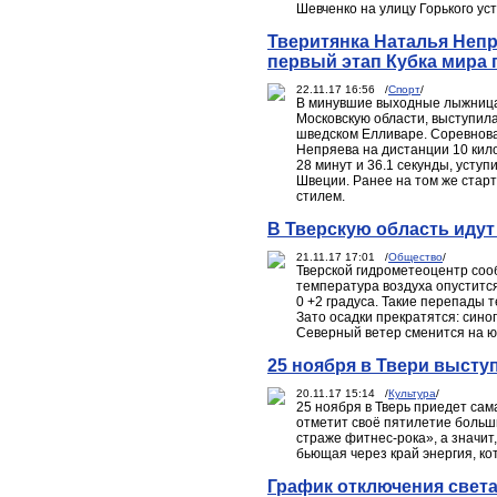
Шевченко на улицу Горького ус
Тверитянка Наталья Непр
первый этап Кубка мира
22.11.17 16:56 /
Спорт
/
В минувшие выходные лыжница
Московскую области, выступил
шведском Елливаре. Соревнова
Непряева на дистанции 10 кило
28 минут и 36.1 секунды, усту
Швеции. Ранее на том же старт
стилем.
В Тверскую область идут
21.11.17 17:01 /
Общество
/
Тверской гидрометеоцентр сооб
температура воздуха опустится
0 +2 градуса. Такие перепады 
Зато осадки прекратятся: син
Северный ветер сменится на ю
25 ноября в Твери высту
20.11.17 15:14 /
Культура
/
25 ноября в Тверь приедет сам
отметит своё пятилетие больш
страже фитнес-рока», а значит
бьющая через край энергия, ко
График отключения света 