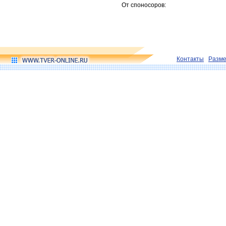
От споносоров:
Контакты
Разм