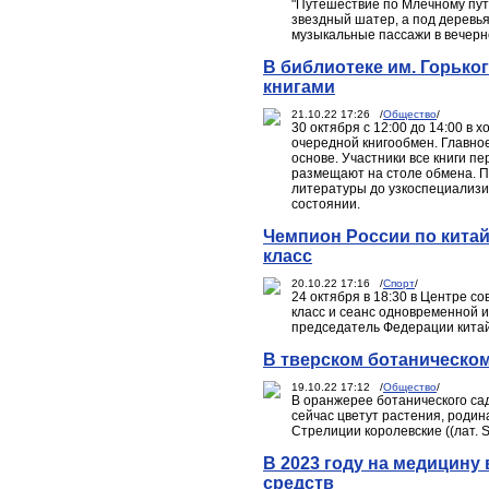
"Путешествие по Млечному пут
звездный шатер, а под деревья
музыкальные пассажи в вечерн
В библиотеке им. Горько
книгами
21.10.22 17:26 /
Общество
/
30 октября с 12:00 до 14:00 в 
очередной книгообмен. Главно
основе. Участники все книги п
размещают на столе обмена. П
литературы до узкоспециализи
состоянии.
Чемпион России по китай
класс
20.10.22 17:16 /
Спорт
/
24 октября в 18:30 в Центре с
класс и сеанс одновременной 
председатель Федерации китай
В тверском ботаническом
19.10.22 17:12 /
Общество
/
В оранжерее ботанического сад
сейчас цветут растения, родин
Стрелиции королевские ((лат. Str
В 2023 году на медицину
средств