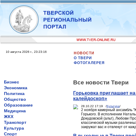
10 августа 2026 г., 23:23:16
НОВОСТИ
О ТВЕРИ
ФОТОГАЛЕРЕЯ
Все новости Твери
Бизнес
Экономика
Горьковка приглашает н
Политика
калейдоскоп»
Общество
Образование
28.10.22 17:19 /
Культура
/
2 ноября камерный ансамбль "К
Медицина
Горького. В исполнении Наталь
ЖКХ
Докудовской (альт), Любови П
Транспорт
классической музыки различных 
закружат вас и отвлекут от ка
Культура
Спорт
В выходные в Твери про