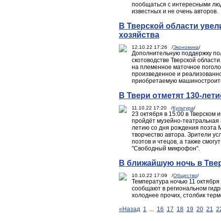
пообщаться с интересными люд
известных и не очень авторов.
В Тверской области уве
хозяйства
12.10.22 17:26 /
Экономика
/
Дополнительную поддержку по
скотоводстве Тверской област
на племенное маточное поголо
произведенное и реализованно
приобретаемую машиностроите
В Твери отметят 130-лет
11.10.22 17:20 /
Культура
/
23 октября в 15:00 в Тверском
пройдёт музейно-театральная 
летию со дня рождения поэта 
творчество автора. Зрители у
поэтов и чтецов, а также смогу
"Свободный микрофон".
В ближайшую ночь в Тве
10.10.22 17:09 /
Общество
/
Температура ночью 11 октября 
сообщают в региональном гидро
холоднее прочих, столбик терм
«Назад
1
...
16
17
18
19
20
21
2