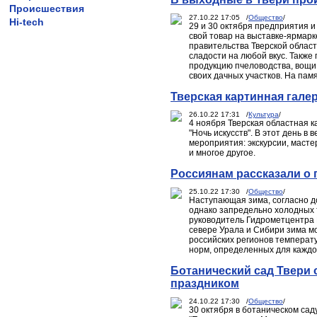
Происшествия
27.10.22 17:05 /
Общество
/
Hi-tech
29 и 30 октября предприятия 
свой товар на выставке-ярмарк
правительства Тверской област
сладости на любой вкус. Также
продукцию пчеловодства, вощи
своих дачных участков. На пам
Тверская картинная гале
26.10.22 17:31 /
Культура
/
4 ноября Тверская областная к
"Ночь искусств". В этот день в
мероприятия: экскурсии, масте
и многое другое.
Россиянам рассказали о
25.10.22 17:30 /
Общество
/
Наступающая зима, согласно д
однако запредельно холодных 
руководитель Гидрометцентра 
севере Урала и Сибири зима мо
российских регионов температу
норм, определенных для каждо
Ботанический сад Твери
праздником
24.10.22 17:30 /
Общество
/
30 октября в ботаническом са