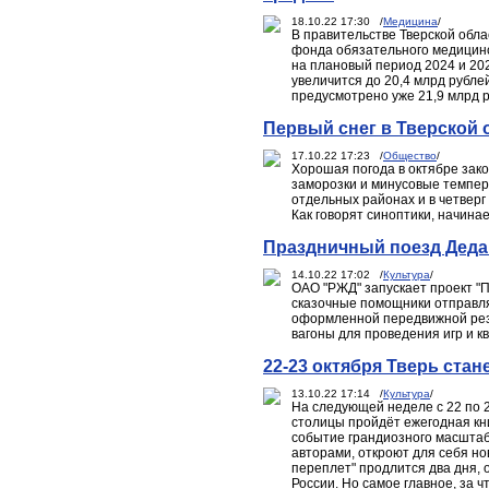
18.10.22 17:30 /
Медицина
/
В правительстве Тверской обл
фонда обязательного медицинс
на плановый период 2024 и 20
увеличится до 20,4 млрд рублей
предусмотрено уже 21,9 млрд ру
Первый снег в Тверской 
17.10.22 17:23 /
Общество
/
Хорошая погода в октябре зак
заморозки и минусовые температ
отдельных районах и в четверг
Как говорят синоптики, начина
Праздничный поезд Деда 
14.10.22 17:02 /
Культура
/
ОАО "РЖД" запускает проект "
сказочные помощники отправля
оформленной передвижной рези
вагоны для проведения игр и к
22-23 октября Тверь ста
13.10.22 17:14 /
Культура
/
На следующей неделе с 22 по 2
столицы пройдёт ежегодная кн
событие грандиозного масштаб
авторами, откроют для себя но
переплет" продлится два дня,
России. Но самое главное, за 