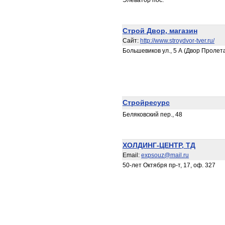
Элеватор пос.
Строй Двор, магазин
Сайт:
http://www.stroydvor-tver.ru/
Большевиков ул., 5 А (Двор Пролет
Стройресурс
Беляковский пер., 48
ХОЛДИНГ-ЦЕНТР, ТД
Email:
expsouz@mail.ru
50-лет Октября пр-т, 17, оф. 327