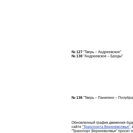
№ 127
"Тверь – Андреевское"
№ 130
"Андреевское – Броды"
№ 136
"Тверь – Панигино – Полубра
Обновленный график движения буд
сайте
"Транспорта Верхневолжья"
,
"Транспорт Верхневолжья" просит 