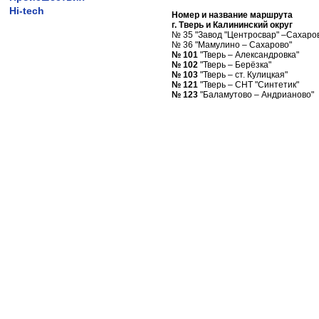
Hi-tech
Номер и название маршрута
г. Тверь и Калининский округ
№ 35 "Завод "Центросвар" –Сахаро
№ 36 "Мамулино – Сахарово"
№ 101
"Тверь – Александровка"
№ 102
"Тверь – Берёзка"
№ 103
"Тверь – ст. Кулицкая"
№ 121
"Тверь – СНТ "Синтетик"
№ 123
"Баламутово – Андрианово"