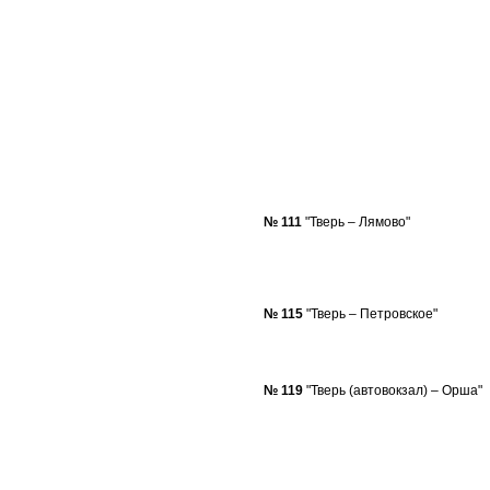
№ 111
"Тверь – Лямово"
№ 115
"Тверь – Петровское"
№ 119
"Тверь (автовокзал) – Орша"