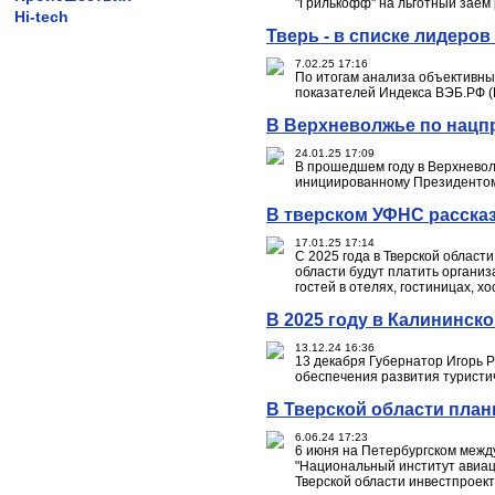
"Грилькофф" на льготный заём
Hi-tech
Тверь - в списке лидеров
7.02.25 17:16
По итогам анализа объективных
показателей Индекса ВЭБ.РФ (
В Верхневолжье по нацп
24.01.25 17:09
В прошедшем году в Верхневол
инициированному Президентом
В тверском УФНС рассказ
17.01.25 17:14
С 2025 года в Тверской област
области будут платить органи
гостей в отелях, гостиницах, хо
В 2025 году в Калининск
13.12.24 16:36
13 декабря Губернатор Игорь
обеспечения развития туристи
В Тверской области пла
6.06.24 17:23
6 июня на Петербургском межд
"Национальный институт авиац
Тверской области инвестпроект