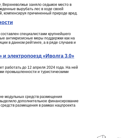
, Верхневолжье заняло седьмое место в
ужденные вырубать лес в ходе своей
й, компенсируя причиненный природе вред.
ности
й составлен специалистами крупнейшего
емые антикризисные меры поддержки как на
ии в данном рейтинге, а в ряде случаев и
 и электропоезд «Иволга 3.0»
ет работать до 12 апреля 2024 года. На ней
иями промышленности и туристическими
ние модульных средств размещения
РФ выделило дополнительное финансирование
 средств размещения в рамках нацпроекта