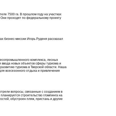
еле 7500 га. В прошлом году на участках
 Они проходят по федеральному проекту
ах бизнес-миссии Игорь Руденя рассказал
лесопромышленного комплекса, лесных
я ввода новых объектов сферы туризма и
 развитию туризма в Тверской области. Наша
для всесезонного отдыха и привлечения
трели вопросы, связанные с созданием в
е планируется строительство глэмпинга на
остей, обустроен пляж, пристань и другие