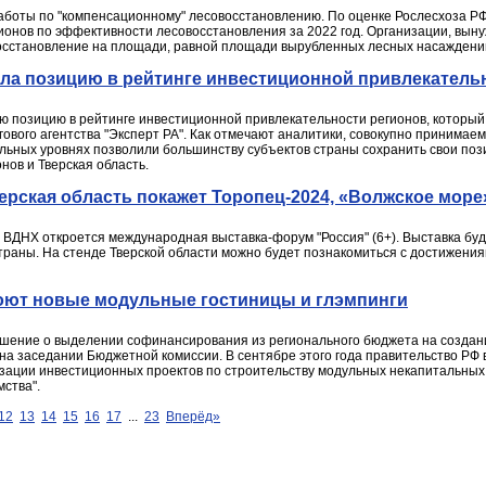
работы по "компенсационному" лесовосстановлению. По оценке Рослесхоза РФ
ионов по эффективности лесовосстановления за 2022 год. Организации, вын
осстановление на площади, равной площади вырубленных лесных насаждени
ила позицию в рейтинге инвестиционной привлекатель
ою позицию в рейтинге инвестиционной привлекательности регионов, которы
гового агентства "Эксперт РА". Как отмечают аналитики, совокупно принима
льных уровнях позволили большинству субъектов страны сохранить свои позиц
нов и Тверская область.
ерская область покажет Торопец-2024, «Волжское море»
а ВДНХ откроется международная выставка-форум "Россия" (6+). Выставка буд
страны. На стенде Тверской области можно будет познакомиться с достижен
роют новые модульные гостиницы и глэмпинги
ешение о выделении софинансирования из регионального бюджета на созда
 на заседании Бюджетной комиссии. В сентябре этого года правительство 
изации инвестиционных проектов по строительству модульных некапитальных
мства".
12
13
14
15
16
17
...
23
Вперёд»