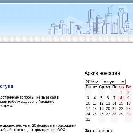
Архив новостей
ступа
Пн
Ср
Пт
Вс
Вт
Чт
Сб
1
2
арственные вопросы, не выезжая в
3
4
5
6
7
8
9
чали работу в деревне Алешино
10
11
12
13
14
15
16
 округа.
17
18
19
20
21
22
23
24
25
26
27
28
29
30
31
о древесного угля. 20 февраля на заседании
евообрабатывающего предприятия ООО
Фотогалерея