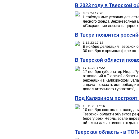
В 2023 году в Тверской о
8.02.24 17:28
Необходимые условия для естес
лесного фонда Верхневолжья м
«Сохранение лесов» нацпроект
В Твери появится россий
1.12.23 17:12
В ноябре делегация Тверской 
30 ноября в прямом эфире на т
В Тверской области поя
17.11.23 17:22
17 ноября губернатор Игорь Р
отношений в Тверской области
рекреации в Калязинском, Запа
задача – оказать им необходи
дополнительного турпотока", –
Под Калязином построят
10.11.23 17:16
10 ноября состоялось заседан
Тверской области объектов рек
берегу реки Нерль, возле дере
объекты для активного отдыха.
Тверская область - в ТО