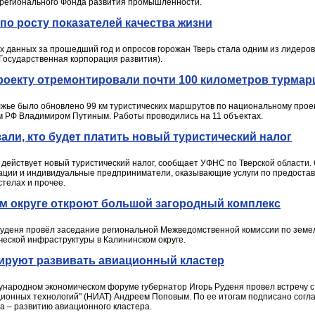
 регионального Фонда развития промышленности.
 по росту показателей качества жизни
 данных за прошедший год и опросов горожан Тверь стала одним из лидеров 
Государственная корпорация развития).
роекту отремонтировали почти 100 километров турма
жье было обновлено 99 км туристических маршрутов по национальному проек
 РФ Владимиром Путиным. Работы проводились на 11 объектах.
али, кто будет платить новый туристический налог
и действует новый туристический налог, сообщает УФНС по Тверской области. 
зации и индивидуальные предприниматели, оказывающие услуги по предоста
стелах и прочее.
ом округе откроют большой загородный комплекс
 Руденя провёл заседание региональной Межведомственной комиссии по зе
ческой инфраструктуры в Калининском округе.
нируют развивать авиационный кластер
ународном экономическом форуме губернатор Игорь Руденя провел встречу 
ионных технологий" (НИАТ) Андреем Поповым. По ее итогам подписано согл
а – развитию авиационного кластера.