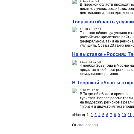
8.11.23 17:24
В Тверской области проходят 
десятке лучших российских рег
деятельности, проводят лесов
Тверская область улучш
18.10.23 17:41
Тверская область улучшила св
российского кредитного рейтин
федеральном, так и на региона
улучшить. Среди 23 таких регио
На выставке «Россия» Тв
11.10.23 17:08
4 ноября 2023 года в Москве н
представят себя все регионы 
жемчужинами региона.
В Тверской области отк
5.10.23 17:03
В Тверской области приняли р
туристов. Вопрос рассмотрели
на поддержку регионов в реал
"Туризм и индустрия гостеприи
«Назад
1
2
3
4
5
6
7
8
9
10
11
От споносоров: