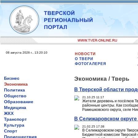
08 августа 2026 г., 13:20:10
НОВОСТИ
О ТВЕРИ
ФОТОГАЛЕРЕЯ
Экономика /
Тверь
Бизнес
Экономика
В Тверской области про
Политика
Общество
21.10.25 11:17
Жители деревень и посёлков Т
Образование
районные центры. Как сообщае
Медицина
Рамешковского округа, селе Ни
ЖКХ
В Селижаровском округе 
Транспорт
Культура
21.02.25 17:38
В Селижаровском округе Тверск
Спорт
Бюджетной комиссии Тверской
Происшествия