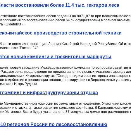
бласти восстановили более 11,4 тыс. гектаров леса
твенного восстановления лесов созданы на 8071,07 га при плановом показат
ероприятия по восстановлению лесов были осуществлены в полном объёме.
а «Экология».
ско-китайское производство строительной техники
области посетила провинцию Ляонин Китайской Народной Республики. Об итог
елеканале "Россия 24".
вятся новые кемпинги и трекинговые маршруты
уденя провел заседание Межведомственной комиссии по вопросам развития 
. Рассмотрены предложения по предоставлению лесных участков в аренду дл
днодвинском и Кимрском округах. "Сегодня видим рост интереса инвесторов к
мое содействие в реализации планов, формирующих в Верхневолжье условия 
 считает Игорь Руденя.
 глэмпинг и инфраструктуру зоны отдыха
ие Межведомственной комиссии по земельным отношениям. Участники рассмо
реации и отдыха, а также развития сельского хозяйства. В Калязинском округ
вни Устиново. Всего будет установлено 37 модульных домов для размещения г
П-10 регионов России по лесовосстановлению