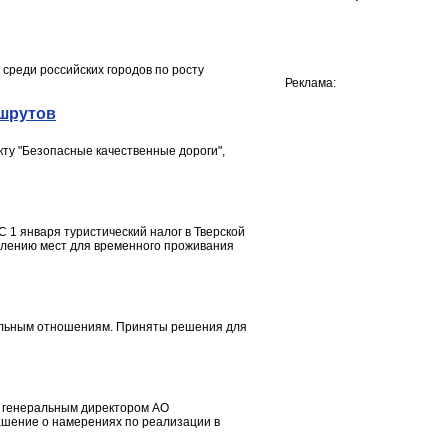
среди российских городов по росту
Реклама:
ршрутов
ту "Безопасные качественные дороги",
С 1 января туристический налог в Тверской
влению мест для временного проживания
мельным отношениям. Приняты решения для
с генеральным директором АО
ашение о намерениях по реализации в