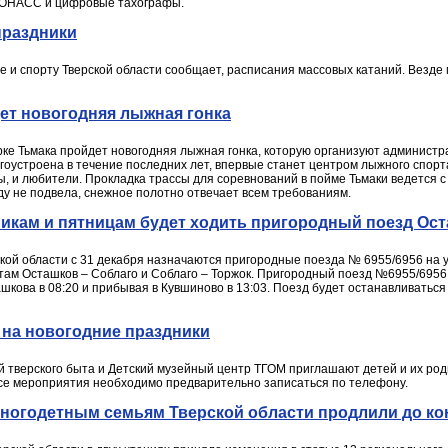
ГЛОНАСС и цифровые тахографы.
праздники
е и спорту Тверской области сообщает, расписания массовых катаний. Везде м
дет новогодняя лыжная гонка
е Тьмака пройдет новогодняя лыжная гонка, которую организуют администра
гоустроена в течение последних лет, впервые станет центром лыжного спорта
 и любители. Прокладка трассы для соревнований в пойме Тьмаки ведется с
оду не подвела, снежное полотно отвечает всем требованиям.
никам и пятницам будет ходить пригородный поезд Ос
ской области с 31 декабря назначаются пригородные поезда № 6955/6956 на 
ам Осташков – Соблаго и Соблаго – Торжок. Пригородный поезд №6955/6956 
шкова в 08:20 и прибывая в Кувшиново в 13:03. Поезд будет останавливаться
 на новогодние праздники
й тверского быта и Детский музейный центр ТГОМ приглашают детей и их ро
 все мероприятия необходимо предварительно записаться по телефону.
огодетным семьям Тверской области продлили до кон