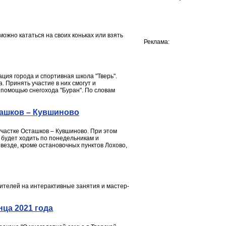
ожно кататься на своих коньках или взять
Реклама:
ция города и спортивная школа "Тверь".
. Принять участие в них смогут и
 помощью снегохода "Буран". По словам
ташков – Кувшиново
участке Осташков – Кувшиново. При этом
будет ходить по понедельникам и
 везде, кроме остановочных пунктов Лохово,
дителей на интерактивные занятия и мастер-
ца 2021 года