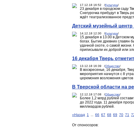
17.12.18 16:52 /
Культура
/
23 декабря в городском саду Т
Снегурочка прибудут в Тверь р
ждёт театрализованное предста
Детский музейный центр
14.12.18 12:30 /
Культура
/
15 декабря в 13.00 в Детском 
богах. Бытие древних славян б
удачной охоте, о самой жизни.
приписывали их доброй или зл
16 декабря Тверь отмет
13.12.18 16:39 /
Общество
/
В воскресенье, 16 декабря, Тв
мероприятия начнутся с 8 утра
церемония возложения цветов 
В Тверской области на р
12.12.18 17:08 /
Общество
/
Более 1,2 млрд рублей состав
до 2022 года. 11 декабря прог
миллиардов рублей.
«Назад
1
...
66
67
68
69
70
71
7
От споносоров: