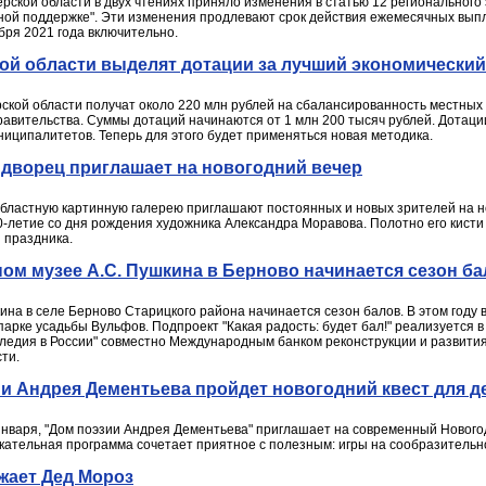
ской области в двух чтениях приняло изменения в статью 12 регионального 
ьной поддержке". Эти изменения продлевают срок действия ежемесячных вып
бря 2021 года включительно.
ой области выделят дотации за лучший экономически
ерской области получат около 220 млн рублей на сбалансированность местны
равительства. Суммы дотаций начинаются от 1 млн 200 тысяч рублей. Дотаци
иципалитетов. Теперь для этого будет применяться новая методика.
 дворец приглашает на новогодний вечер
 областную картинную галерею приглашают постоянных и новых зрителей на но
-летие со дня рождения художника Александра Моравова. Полотно его кисти " 
 праздника.
ном музее А.С. Пушкина в Берново начинается сезон б
кина в селе Берново Старицкого района начинается сезон балов. В этом году
парке усадьбы Вульфов. Подпроект "Какая радость: будет бал!" реализуется 
следия в России" совместно Международным банком реконструкции и развития
ти.
зии Андрея Дементьева пройдет новогодний квест для д
 января, "Дом поэзии Андрея Дементьева" приглашает на современный Новогод
кательная программа сочетает приятное с полезным: игры на сообразительно
зжает Дед Мороз