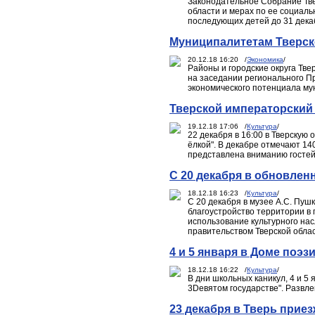
Законодательное Собрание Твер
области и мерах по ее социал
последующих детей до 31 дека
Муниципалитетам Тверск
20.12.18 16:20 /
Экономика
/
Районы и городские округа Тв
на заседании регионального П
экономического потенциала мун
Тверской императорский
19.12.18 17:06 /
Культура
/
22 декабря в 16:00 в Тверскую
ёлкой". В декабре отмечают 140
представлена вниманию гостей
С 20 декабря в обновлен
18.12.18 16:23 /
Культура
/
С 20 декабря в музее А.С. Пуш
благоустройство территории в 
использование культурного на
правительством Тверской облас
4 и 5 января в Доме поэ
18.12.18 16:22 /
Культура
/
В дни школьных каникул, 4 и 5
3Dевятом государстве". Развле
23 декабря в Тверь прие