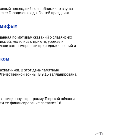
лавный новогодний волшебник и его внучка
ллее Городского сада. Гостей праздника
е мифы»
данная по мотивам сказаний о славянских
сь ей, молились о приюте, урожае и
мечали закономерности природных явлений и
рком
ахватчиков. В этот день памятные
 Отечественной войны. В 9.15 запланирована
нвестиционную программу Тверской области
сти ее финансирование составит 16