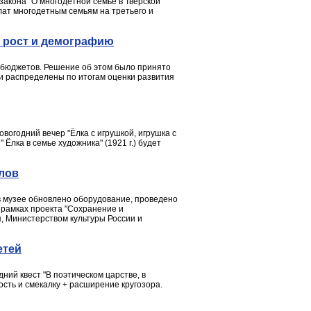
закона "О многодетной семье в Тверской
лат многодетным семьям на третьего и
й рост и демографию
х бюджетов. Решение об этом было принято
и распределены по итогам оценки развития
вогодний вечер "Ёлка с игрушкой, игрушка с
Ёлка в семье художника" (1921 г.) будет
алов
 в музее обновлено оборудование, проведено
в рамках проекта "Сохранение и
, Министерством культуры России и
етей
ний квест "В поэтическом царстве, в
сть и смекалку + расширение кругозора.