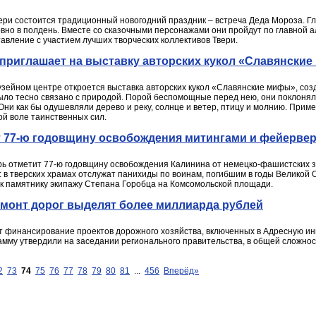
вери состоится традиционный новогодний праздник – встреча Деда Мороза. Г
овно в полдень. Вместе со сказочными персонажами они пройдут по главной а
вление с участием лучших творческих коллективов Твери.
 приглашает на выставку авторских кукол «Славянски
музейном центре откроется выставка авторских кукол «Славянские мифы», соз
ыло тесно связано с природой. Порой беспомощные перед нею, они поклоняли
 Они как бы одушевляли дерево и реку, солнце и ветер, птицу и молнию. При
ой воле таинственных сил.
ит 77-ю годовщину освобождения митингами и фейерве
ерь отметит 77-ю годовщину освобождения Калинина от немецко-фашистских з
: в тверских храмах отслужат панихиды по воинам, погибшим в годы Великой
к памятнику экипажу Степана Горобца на Комсомольской площади.
емонт дорог выделят более миллиарда рублей
ит финансирование проектов дорожного хозяйства, включенных в Адресную и
рамму утвердили на заседании регионального правительства, в общей сложно
2
73
74
75
76
77
78
79
80
81
...
456
Вперёд»