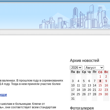
Архив новостей
Пн
Ср
Пт
Вс
Вт
Чт
Сб
1
2
 в валенках. В прошлом году в соревнованиях
3
4
5
6
7
8
9
4 году. Тогда в нем приняли участие более
10
11
12
13
14
15
16
17
18
19
20
21
22
23
ощи
24
25
26
27
28
29
30
31
 школам и больницам. Ключи от
ль», они соответствует всем стандартам
Фотогалерея