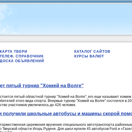
КАРТА ТВЕРИ
КАТАЛОГ САЙТОВ
ТЕЛЕФ. СПРАВОЧНИК
КУРСЫ ВАЛЮТ
ДОСКА ОБЪЯВЛЕНИЙ
ет пятый турнир "Хоккей на Волге"
стоится пятый областной турнир "Хоккей на Волге", его еще называют хоккем
бителей этого вида спорта. Впервые турнир "Хоккей на Волге" состоялся в 201
ество участников увеличилось до 426 человек.
и получили школьные автобусы и машины скорой пом
ь торжественная церемония вручения специального автотранспорта районным
 Тверской области Игорь Руденя. Для школ купили 45 автобусов Ford и «Газе