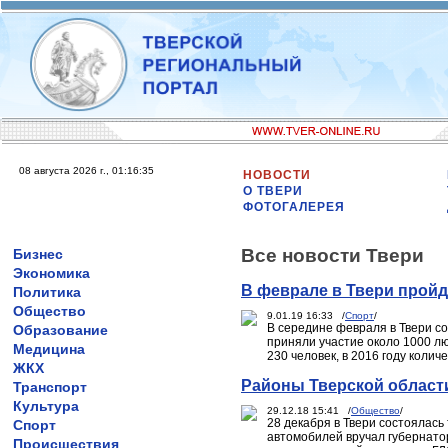
08 августа 2026 г., 01:16:35
НОВОСТИ
О ТВЕРИ
ФОТОГАЛЕРЕЯ
Все новости Твери
Бизнес
Экономика
В феврале в Твери пройд
Политика
Общество
9.01.19 16:33 /
Спорт
/
В середине февраля в Твери со
Образование
приняли участие около 1000 лю
Медицина
230 человек, в 2016 году колич
ЖКХ
Районы Тверской област
Транспорт
Культура
29.12.18 15:41 /
Общество
/
28 декабря в Твери состоялас
Спорт
автомобилей вручал губернатор
Происшествия