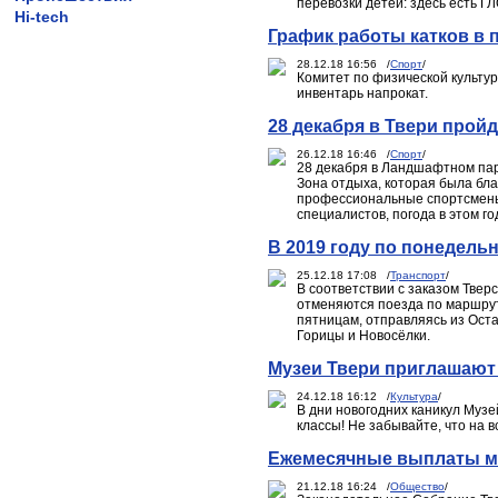
перевозки детей: здесь есть 
Hi-tech
График работы катков в 
28.12.18 16:56 /
Спорт
/
Комитет по физической культур
инвентарь напрокат.
28 декабря в Твери прой
26.12.18 16:46 /
Спорт
/
28 декабря в Ландшафтном парк
Зона отдыха, которая была бла
профессиональные спортсмены,
специалистов, погода в этом г
В 2019 году по понедель
25.12.18 17:08 /
Транспорт
/
В соответствии с заказом Твер
отменяются поезда по маршрут
пятницам, отправляясь из Оста
Горицы и Новосёлки.
Музеи Твери приглашают
24.12.18 16:12 /
Культура
/
В дни новогодних каникул Музе
классы! Не забывайте, что на
Ежемесячные выплаты мн
21.12.18 16:24 /
Общество
/