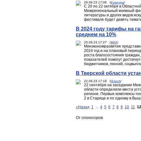
26.09.23 17:06 /
Культура
/
С 20 по 22 октября в Областно
Межрегиональный книжный фест
литературы и других видов иск
фестивале будет девять темат
В 2024 году тарифы на га
среднем на 10%
25.09.23 17:27 /
ЖКХ
/
Минэкономразвития представил
2024 год и на плановый период
роста благосостояния граждан,
показателей помогут достигну
бюджетников, пенсий, соцвыплат
В Тверской области уста
22.09.23 17:18 /
Hi-tech
/
22 сентября на заседании Меж
области определили места уст
регионе. Первые комплексы появ
2 в Старице и по одному в Выш
«Назад
1
...
4
5
6
7
8
9
10
11
1
От споносоров: