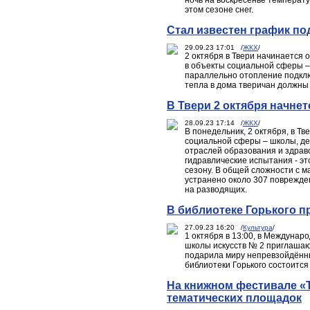
ночь на воскресенье температу
этом сезоне снег.
Стал известен график по
29.09.23 17:01 /
ЖКХ
/
2 октября в Твери начинается 
в объекты социальной сферы – 
параллельно отопление подклю
тепла в дома тверичан должны
В Твери 2 октября начне
28.09.23 17:14 /
ЖКХ
/
В понедельник, 2 октября, в Т
социальной сферы – школы, де
отраслей образования и здрав
гидравлические испытания - эт
сезону. В общей сложности с м
устранено около 307 поврежде
на разводящих.
В библиотеке Горького п
27.09.23 16:20 /
Культура
/
1 октября в 13:00, в Междунар
школы искусств № 2 приглашаю
подарила миру непревзойдённых
библиотеки Горького состоится
На книжном фестивале «Т
тематических площадок