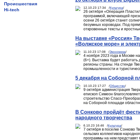
Происшествия
12.10.23 17:34 /
Культура
/
Hi-tech
26 октября «Операция Пластили
программой, включающей презе
осени 26 октября станет солне
безумных хороводах. Под пряму
откровенные тексты и яростны
На выставке «Россия» Тв
«Волжское море» и элект
11.10.23 17:08 /
Экономика
/
4 ноября 2023 года в Москве 
(6+). Выставка будет работать 
регионы страны. На стенде Тв
промышленности и туристичес
5 декабря на Соборной п
10.10.23 17:27 /
Общество
/
9 октября администрация Твер
епископ Симеон благословляет 
строительство Спасо-Преображ
на Соборной площади областно
В Сонково пройдёт фести
народного творчества
6.10.23 16:46 /
Культура
/
7 октября в поселке Сонково Т
сельских коллективов народного
программы на нем представят 