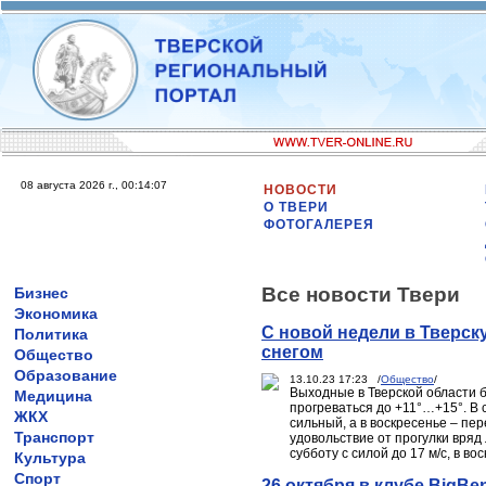
08 августа 2026 г., 00:14:07
НОВОСТИ
О ТВЕРИ
ФОТОГАЛЕРЕЯ
Все новости Твери
Бизнес
Экономика
С новой недели в Тверск
Политика
снегом
Общество
Образование
13.10.23 17:23 /
Общество
/
Выходные в Тверской области 
Медицина
прогреваться до +11°…+15°. В
ЖКХ
сильный, а в воскресенье – пе
Транспорт
удовольствие от прогулки вряд 
субботу с силой до 17 м/с, в в
Культура
Спорт
26 октября в клубе BigB