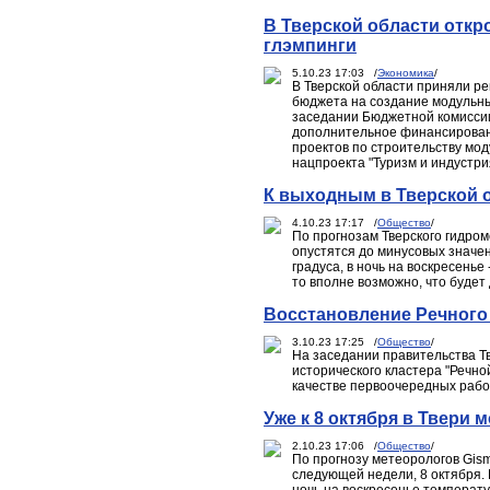
В Тверской области отк
глэмпинги
5.10.23 17:03 /
Экономика
/
В Тверской области приняли р
бюджета на создание модульны
заседании Бюджетной комиссии
дополнительное финансирован
проектов по строительству мо
нацпроекта "Туризм и индустри
К выходным в Тверской о
4.10.23 17:17 /
Общество
/
По прогнозам Тверского гидро
опустятся до минусовых значений
градуса, в ночь на воскресенье 
то вполне возможно, что будет
Восстановление Речного 
3.10.23 17:25 /
Общество
/
На заседании правительства Тв
исторического кластера "Речно
качестве первоочередных рабо
Уже к 8 октября в Твери 
2.10.23 17:06 /
Общество
/
По прогнозу метеорологов Gism
следующей недели, 8 октября. 