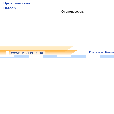
Происшествия
Hi-tech
От споносоров:
Контакты
Разм