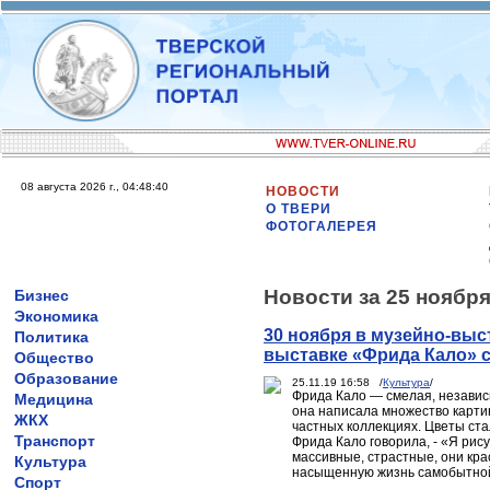
08 августа 2026 г., 04:48:40
НОВОСТИ
О ТВЕРИ
ФОТОГАЛЕРЕЯ
Новости за 25 ноября
Бизнес
Экономика
30 ноября в музейно-выс
Политика
выставке «Фрида Кало» 
Общество
Образование
25.11.19 16:58 /
Культура
/
Фрида Кало — смелая, независ
Медицина
она написала множество картин
ЖКХ
частных коллекциях. Цветы ста
Транспорт
Фрида Кало говорила, - «Я рису
массивные, страстные, они кра
Культура
насыщенную жизнь самобытно
Спорт