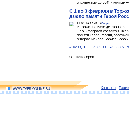
влажностью до 90% и южным у
С 1 по 3 февраля в Торж
дзюдо памяти Героя Рос
31.01.19 16:41 /
Спорт
/
В Торжке на базе детско-юнош
1 по 3 февраля состоится Все
памяти Героя России, заслужен
генерал-майора Бориса Воробь
«Назад
1
...
64
65
66
67
68
69
7
От споносоров:
Контакты
Разм