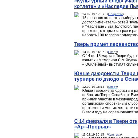
«Культурный след» учас
котлете» и «Наследие Ль
14.02.19 17:07 /
Общество
/
15 февраля эксперты выберут 
достопримечательностей "Куль
и "Наследие Льва Толстого", п
проектов, которые как раз и р
набрать 100 голосов поддержки
Тверь примет первенств
13.02.19 16:36 /
Спорт
/
С 14 по 18 марта в Твери буде
коньках «Мемориал С.А. Жука»
«Юбилейный» выступят сильней
Юные дзюдоисты Твери п
турнире по дзюдо в Осн
12.02.19 16:14 /
Спорт
/
Юные тверские дзюдоисты в р
побратим Твери Оснабрюк. Вме
приняли участие в международн
организован спортивным клубом
протяжении многих лет в этих
В этом году на соревнования з
С 14 февраля в Твери от
«Арт-Прорыв»
11.02.19 16:15 /
Культура
/