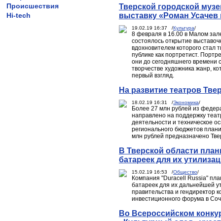
Происшествия
Тверской городской муз
Hi-tech
выставку «Роман Усачев 
19.02.19 16:37 /
Культура
/
8 февраля в 16.00 в Малом зал
состоялось открытие выставочн
вдохновителем которого стал т
публике как портретист. Портр
они до сегодняшнего времени с
творчестве художника жанр, ко
первый взгляд.
На развитие театров Тве
18.02.19 16:31 /
Экономика
/
Более 27 млн рублей из федера
направлено на поддержку театр
деятельности и техническое ос
регионального бюджетов планир
млн рублей предназначено Твер
В Тверской области план
батареек для их утилиза
15.02.19 16:53 /
Общество
/
Компания "Duracell Russia" пла
батареек для их дальнейшей у
правительства и гендиректор 
инвестиционного форума в Соч
Во Всероссийском конку