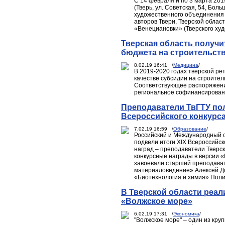
С 14 февраля и по 3 марта 201
(Тверь, ул. Советская, 54, Бо
художественного объединения 
авторов Твери, Тверской облас
«Венециановки» (Тверского ху
Тверская область получи
бюджета на строительст
8.02.19 16:41 /
Медицина
/
В 2019-2020 годах тверской ре
качестве субсидии на строител
Соответствующее распоряжени
региональное софинансировани
Преподаватели ТвГТУ пол
Всероссийского конкурса
7.02.19 16:59 /
Образование
/
Российский и Международный 
подвели итоги XIX Всероссийск
наград – преподаватели Тверск
конкурсные награды в версии «
завоевали старший преподава
материаловедение» Алексей Д
«Биотехнология и химия» Поли
В Тверской области реал
«Волжское море»
6.02.19 17:31 /
Экономика
/
"Волжское море" – один из кру